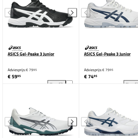
ASICS Gel-Peake 3 Junior
ASICS Gel-Peake 3 Junior
Adviesprijs:
€ 79
Adviesprijs:
€ 79
95
95
€ 59
€ 74
95
95
Vergelijk
Vergeli
ASICS Gel-Peake 3 Junior toevoegen aan vergelijki
ASI