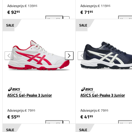
Adviesprijs:
€ 139
Adviesprijs:
€ 119
95
95
€ 92
€ 71
95
95
Vergelijk
Vergeli
ASICS Field Ultimate FF 2 Dames toevoegen aan ver
ASI
SALE
SALE
ASICS Gel-Peake 3 Junior
ASICS Gel-Peake 3 Junior
Adviesprijs:
€ 79
Adviesprijs:
€ 79
95
95
€ 55
€ 41
95
95
Vergelijk
Vergeli
ASICS Gel-Peake 3 Junior toevoegen aan vergelijki
ASI
SALE
SALE