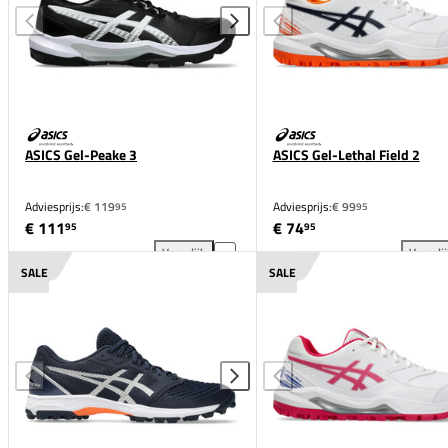
ASICS Gel-Peake 3
ASICS Gel-Lethal Field 2
Adviesprijs:
€ 119
Adviesprijs:
€ 99
95
95
€ 111
€ 74
95
95
Vergelijk
Vergeli
ASICS Gel-Peake 3 toevoegen aan vergelijking
ASI
SALE
SALE