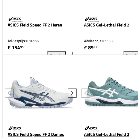
ASICS Field Speed FF 2 Heren
ASICS Gel-Lethal Field 2
Adviesprijs:
€ 169
Adviesprijs:
€ 99
95
95
€ 154
€ 89
95
95
Vergelijk
Vergeli
ASICS Field Speed FF 2 Heren toevoegen aan vergel
ASI
ASICS Field Speed FF 2 Dames
ASICS Gel-Lethal Field 2