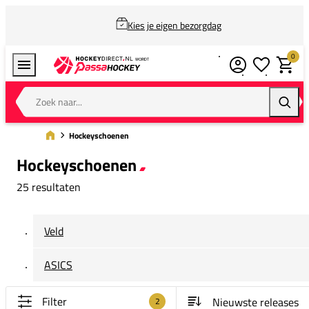
Kies je eigen bezorgdag
0
Verlanglijstj
Winkel
Zoek naar...
Zoeke
Hockeyschoenen
Hockeyschoenen
25 resultaten
Veld
ASICS
Filter
2