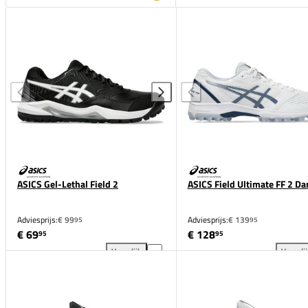
ASICS Gel-Lethal Field 2
ASICS Field Ultimate FF 2 D
Adviesprijs:
€ 99
Adviesprijs:
€ 139
95
95
€ 69
€ 128
95
95
Vergelijk
Vergeli
ASICS Gel-Lethal Field 2 toevoegen aan vergelijking
ASI