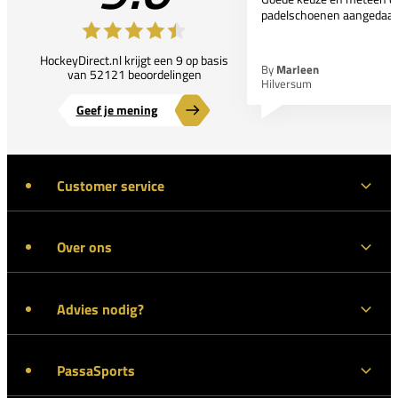
padelschoenen aangedaan
HockeyDirect.nl krijgt een 9 op basis
By
Marleen
van 52121 beoordelingen
Hilversum
Geef je mening
Customer service
Over ons
Advies nodig?
PassaSports