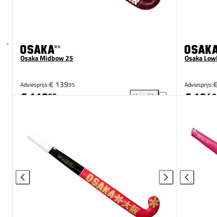
Osaka Midbow 25
Osaka Low
€ 139
Adviesprijs:
95
Adviesprijs:
€ 118
€ 104
95
9
Vergelijk
Osaka Midbow 25 toevoegen a