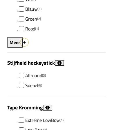
Blauw
(1)
Groen
(2)
Rood
(1)
Meer
Stijfheid hockeystick
i
Allround
(3)
Soepel
(8)
Type Kromming
i
Extreme LowBow
(1)
Low Bow
(1)