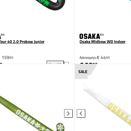
Tour 40 2.0 Probow Junior
Osaka Midbow WD Indoor
€ 159
€ 44
95
Adviesprijs:
95
€ 38
5
95
Vergelijk
oegen aan vergelijking
Osaka Pro Tour 40 2.0 Probow Junior toevoegen aa
SALE