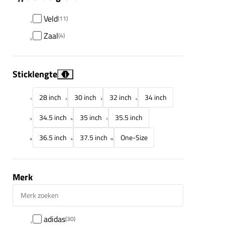
Veld
(11)
Zaal
(4)
Sticklengte
i
28 inch
30 inch
32 inch
34 inch
34.5 inch
35 inch
35.5 inch
36.5 inch
37.5 inch
One-Size
Merk
Merk zoeken
adidas
(30)