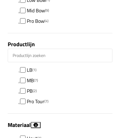
Mid Bow
(9)
Pro Bow
(4)
Productlijn
Productlijn zoeken
LB
(1)
MB
(7)
PB
(2)
Pro Tour
(7)
Materiaal
i