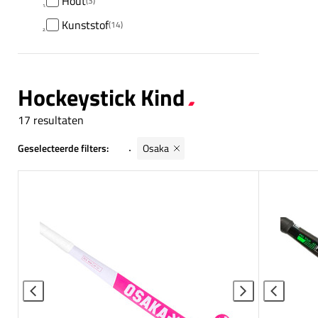
Hout
(3)
Kunststof
(14)
Hockeystick Kind
17 resultaten
Geselecteerde filters:
Osaka