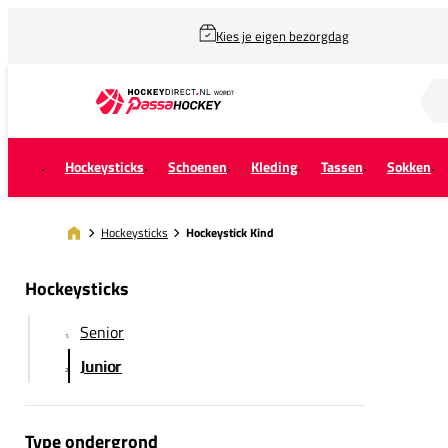
Kies je eigen bezorgdag
Zoek naar...
Hockeysticks
Schoenen
Kleding
Tassen
Sokken
Hockeysticks
Hockeystick Kind
Hockeysticks
Senior
Junior
Type ondergrond