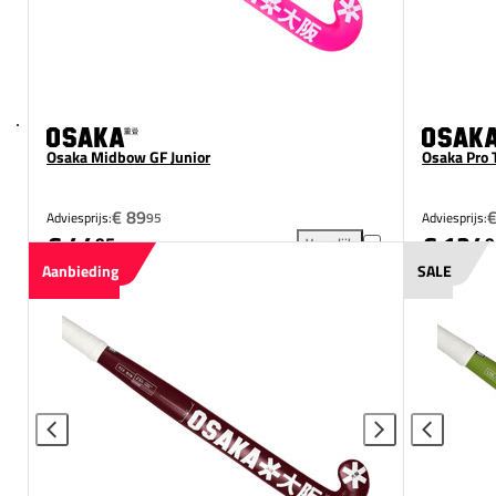
Osaka Midbow GF Junior
Osaka Pro 
€ 89
Adviesprijs:
95
Adviesprijs:
€ 44
€ 124
95
9
Vergelijk
Osaka Midbow GF Junior toev
Aanbieding
SALE