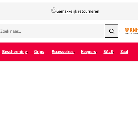
Gemakkelijk retourneren
Zoeken
Bescherming
Grips
Accessoires
Keepers
SALE
Zaal