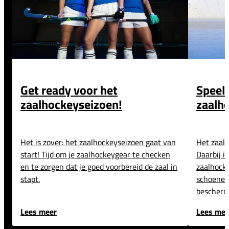
Get ready voor het
Speel 
zaalhockeyseizoen!
zaalh
Het is zover: het zaalhockeyseizoen gaat van
Het zaal
start! Tijd om je zaalhockeygear te checken
Daarbij i
en te zorgen dat je goed voorbereid de zaal in
zaalhock
stapt.
schoenen 
beschermi
Lees meer
Lees mee