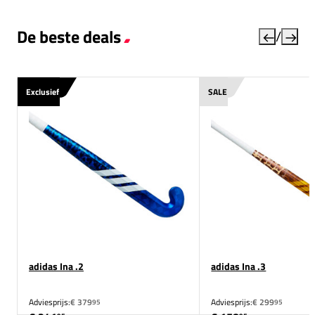
De beste deals
/
Exclusief
SALE
adidas Ina .2
adidas Ina .3
Adviesprijs:
€ 379
Adviesprijs:
€ 299
95
95