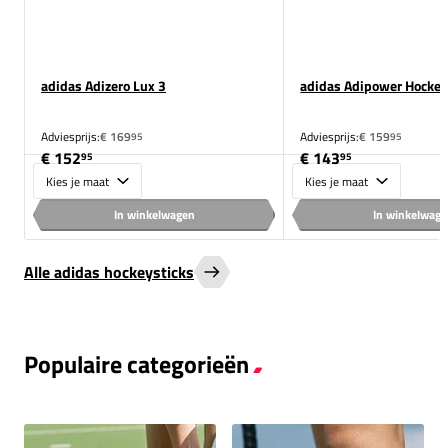
adidas Adizero Lux 3
adidas Adipower Hockey
Adviesprijs:
€ 169
Adviesprijs:
€ 159
95
95
€ 152
€ 143
95
95
Maat
Maat
In winkelwagen
In winkelwag
Alle adidas hockeysticks
Populaire categorieën