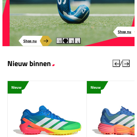
Shop nu
Shop nu
1
2
3
4
STICKS, SCHOENEN, TASSEN EN MEER!
TIJD VOOR EEN GRAYS UPGRADE
Nieuw binnen
/
Nieuw
Nieuw