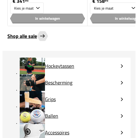
€ 341
€ 158
95
95
Maat
Maat
In winkelwagen
In winkelwag
Shop alle sale
Hockeytassen
Bescherming
Grips
Ballen
Accessoires