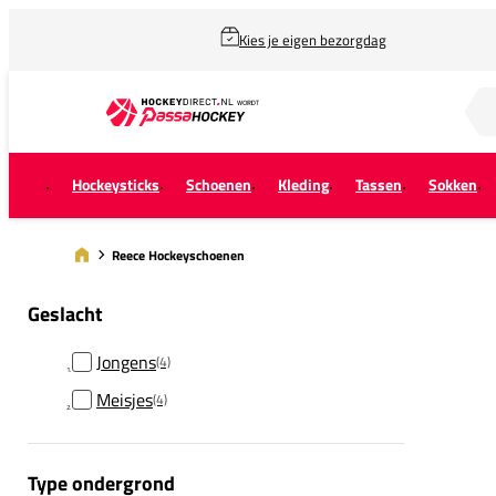
Kies je eigen bezorgdag
Zoek naar...
Hockeysticks
Schoenen
Kleding
Tassen
Sokken
Reece Hockeyschoenen
Geslacht
Jongens
(4)
Meisjes
(4)
Type ondergrond