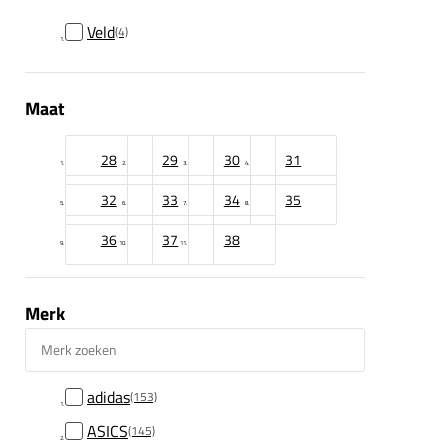
Veld
(4)
Maat
28
29
30
31
32
33
34
35
36
37
38
Merk
Merk zoeken
adidas
(153)
ASICS
(145)