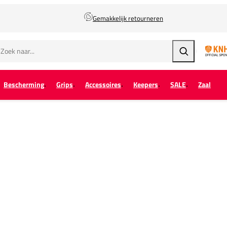
Gemakkelijk retourneren
Zoeken
Bescherming
Grips
Accessoires
Keepers
SALE
Zaal