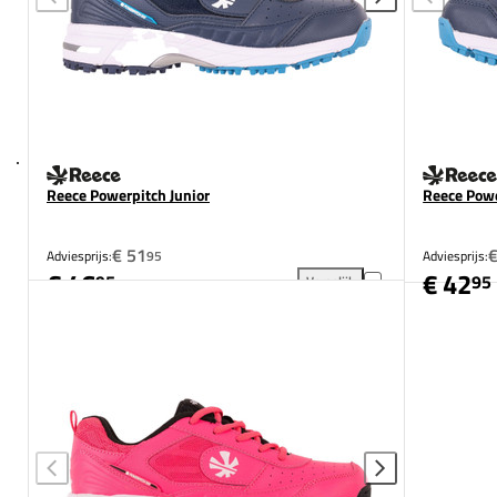
Reece Powerpitch Junior
Reece Powe
€ 51
€
Adviesprijs:
95
Adviesprijs:
€ 46
€ 42
95
95
Vergelijk
Reece Powerpitch Junior toev