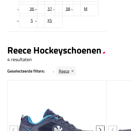
36
37
38
M
S
XS
Reece Hockeyschoenen
4 resultaten
Geselecteerde filters:
Reece