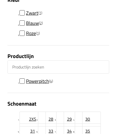
Zwart
(1)
Blauw
(2)
Roze
(1)
Productlijn
Productlijn zoeken
Powerpitch
(4)
Schoenmaat
2XS
28
29
30
31
33
34
35