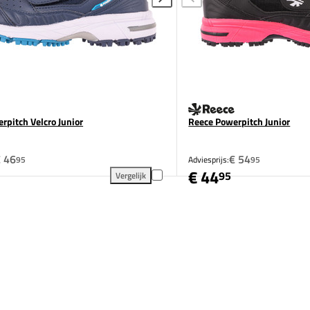
rpitch Velcro Junior
Reece Powerpitch Junior
 46
€ 54
95
Adviesprijs:
95
€ 44
95
Vergelijk
oegen aan vergelijking
Reece Powerpitch Velcro Junior toevoegen aan verg