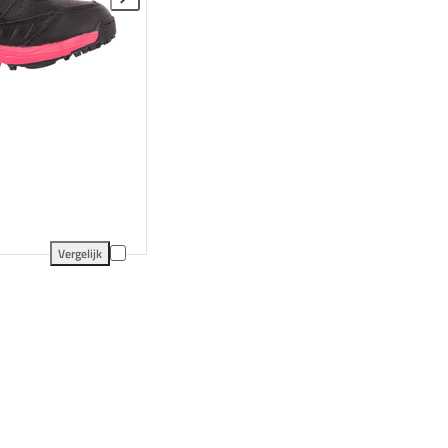
Vergelijk
elijking
Reece Powerpitch Junior toevoegen aan vergelijking