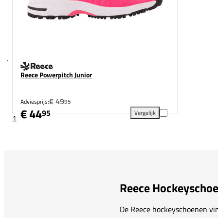
Reece Powerpitch Junior
€ 49
Adviesprijs:
95
€ 44
95
Vergelijk
1
Reece Powerpitch Junior toev
Reece Hockeyscho
De Reece hockeyschoenen vind