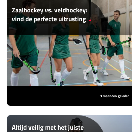
Zaalhockey vs. veldhockey:
vind de perfecte uitrusting
Hockey speel je het hele jaar door, maar het
spel verandert met de seizoenen. Zodra de
koude dagen aanbreken, verhuist iedereen
naar de zaal. Dat betekent niet alleen een
andere ondergrond, maar ook dat je andere
gear nodig hebt.
9 maanden geleden
Altijd veilig met het juiste