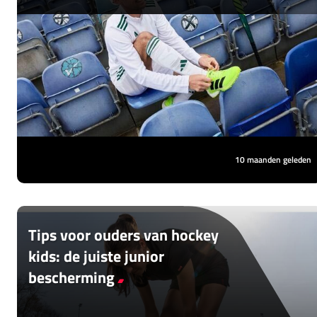
Een goed paar hockeyschoenen is
onmisbaar voor elke hockeyspeler. Om te
zorgen dat jouw lievelingspaar zo lang
mogelijk meegaat, is het belangrijk om ze
goed te onderhouden. Met deze drie tips
blijven jouw hockeyschoenen fris, stevig en
langer bruikbaar.
10 maanden geleden
Tips voor ouders van hockey
kids: de juiste junior
bescherming
Om te voorkomen dat je kind geblesseerd