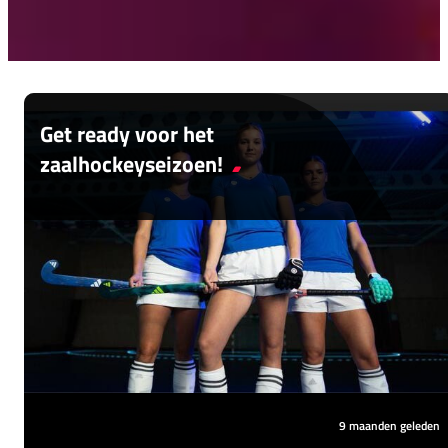
Get ready voor het
zaalhockeyseizoen!
Het is zover: het zaalhockeyseizoen gaat
van start! Tijd om je zaalhockeygear te
checken en te zorgen dat je goed
voorbereid de zaal in stapt.
9 maanden geleden