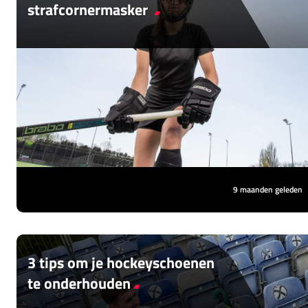
strafcornermasker
Voor verdedigers is de strafcorner een van
de spannendste momenten van de
wedstrijd. De ballen gaan met hoge
snelheid en veel kracht richting de goal.
9 maanden geleden
3 tips om je hockeyschoenen
te onderhouden