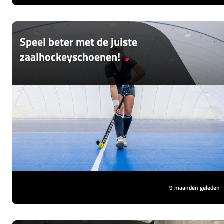
Speel beter met de juiste
zaalhockeyschoenen!
Het zaalhockeyseizoen komt er weer aan!
Daarbij is het kiezen van de juiste
zaalhockeyschoenen erg belangrijk. Goede
schoenen zorgen voor meer grip, stabiliteit
en bescherming en maken een groot
verschil in je spel.
9 maanden geleden