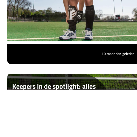
of blauw terugkomt van de training, is de
juiste bescherming essentieel. Met de juiste
uitrusting voorkomt je kind blessures en
kunnen ze volop genieten van het spel.
10 maanden geleden
Keepers in de spotlight: alles
wat je nodig hebt om veilig
te keepen
Als keeper ben jij de laatste linie die het
verschil maakt in de wedstrijd. De goal is
jouw terrein en geen enkele bal mag daar