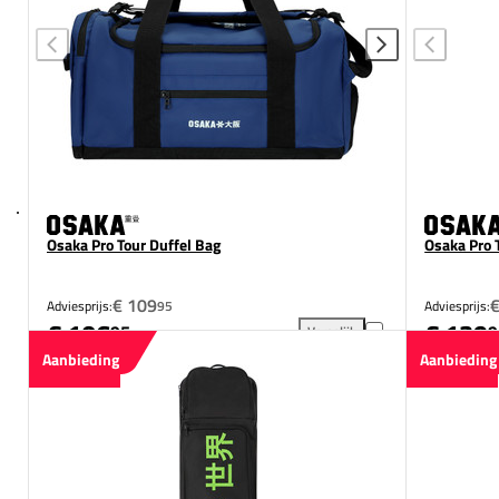
Osaka Pro Tour Duffel Bag
Osaka Pro 
€ 109
Adviesprijs:
95
Adviesprijs:
€ 106
€ 139
95
9
Vergelijk
Osaka Pro Tour Duffel Bag to
Aanbieding
Aanbieding