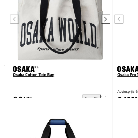
Osaka Cotton Tote Bag
Osaka Pro 
Adviesprijs:
€ 24
€ 129
95
9
Vergelijk
Osaka Cotton Tote Bag toevoe