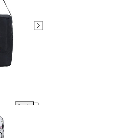
Vergelijk
ing
Osaka Ballentas 5 St. toevoegen aan vergelijking