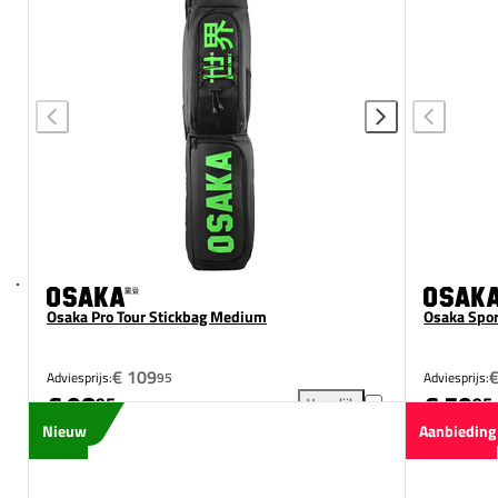
Osaka Pro Tour Stickbag Medium
Osaka Spor
€ 109
€
Adviesprijs:
95
Adviesprijs:
€ 98
€ 59
95
95
Vergelijk
Osaka Pro Tour Stickbag Med
Nieuw
Aanbieding