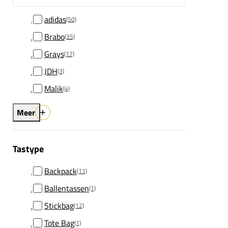
adidas
(50)
Brabo
(35)
Grays
(17)
JDH
(3)
Malik
(4)
Meer
Tastype
Backpack
(11)
Ballentassen
(1)
Stickbag
(12)
Tote Bag
(1)