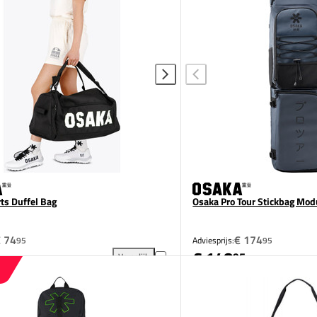
ts Duffel Bag
Osaka Pro Tour Stickbag Mod
 74
€ 174
95
Adviesprijs:
95
€ 148
95
Vergelijk
ium toevoegen aan vergelijking
Osaka Sports Duffel Bag toevoegen aan vergelijki