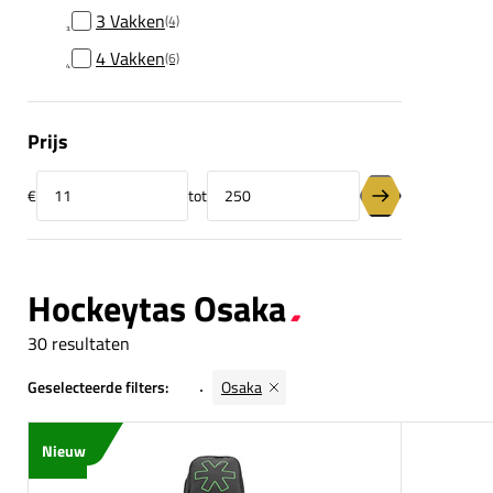
3 Vakken
(4)
4 Vakken
(6)
Prijs
€
tot
Minimumprijs
Maximumprijs
Prijsfilter toepas
Hockeytas Osaka
30 resultaten
Geselecteerde filters:
Osaka
Nieuw