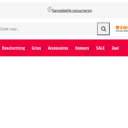
Gemakkelijk retourneren
Zoeken
Bescherming
Grips
Accessoires
Keepers
SALE
Zaal