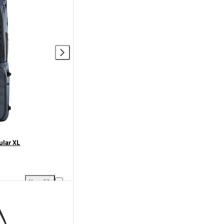
ular XL
Vergelijk
ng
Osaka Pro Tour Stickbag Modular XL toevoegen aan vergelijking