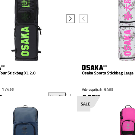
Tour Stickbag XL 2.0
Osaka Sports Stickbag Large
€ 174
€ 94
95
Adviesprijs:
95
€ 75
5
95
Vergelijk
gen aan vergelijking
Osaka Pro Tour Stickbag XL 2.0 toevoegen aan verg
SALE