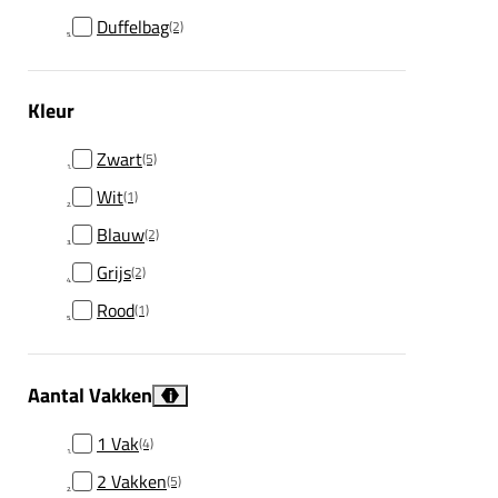
Duffelbag
(2)
Kleur
Zwart
(5)
Wit
(1)
Blauw
(2)
Grijs
(2)
Rood
(1)
Aantal Vakken
i
1 Vak
(4)
2 Vakken
(5)