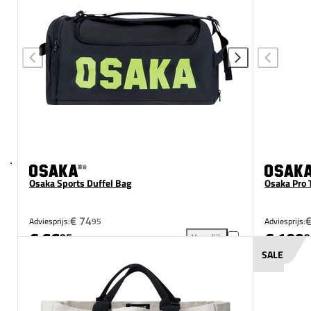
Osaka Sports Duffel Bag
Osaka Pro 
€ 74
Adviesprijs:
95
Adviesprijs:
€ 66
€ 109
95
9
Vergelijk
Osaka Sports Duffel Bag toev
SALE