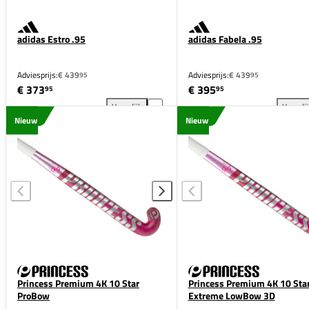
adidas Estro .95
adidas Fabela .95
Adviesprijs:
€ 439
Adviesprijs:
€ 439
95
95
€ 373
€ 395
95
95
Vergelijk
Vergeli
adidas Estro .95 toevoegen aan vergelijking
adi
Nieuw
Nieuw
Princess Premium 4K 10 Star
Princess Premium 4K 10 Sta
ProBow
Extreme LowBow 3D