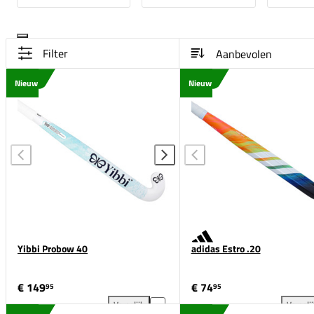
Filter
Nieuw
Nieuw
Yibbi Probow 40
adidas Estro .20
€ 149
€ 74
95
95
Vergelijk
Vergeli