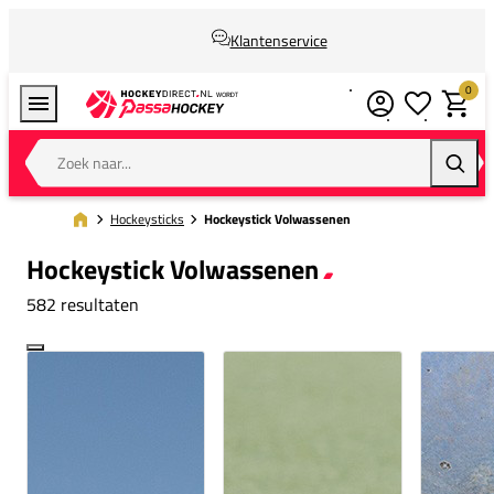
Klantenservice
0
Verlanglijstj
Winkel
Zoek naar...
Zoeke
Hockeysticks
Hockeystick Volwassenen
Hockeystick Volwassenen
582 resultaten