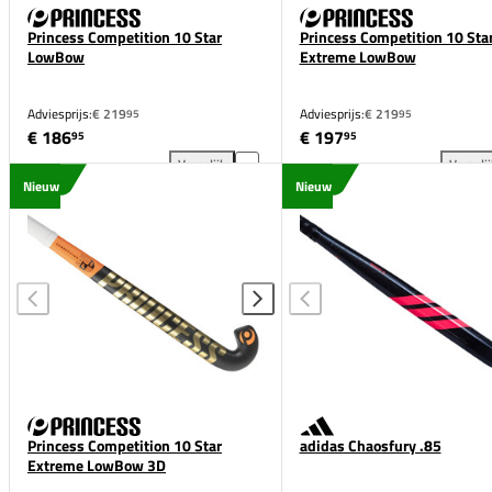
Princess Competition 10 Star
Princess Competition 10 Sta
LowBow
Extreme LowBow
Adviesprijs:
€ 219
Adviesprijs:
€ 219
95
95
€ 186
€ 197
95
95
Vergelijk
Vergeli
Princess Competition 10 Star LowBow toevoegen aa
Pri
Nieuw
Nieuw
Princess Competition 10 Star
adidas Chaosfury .85
Extreme LowBow 3D