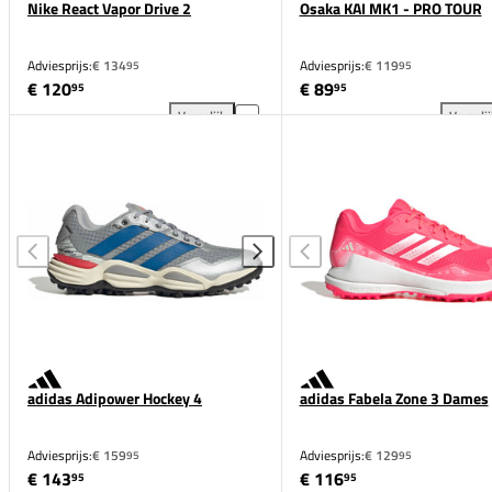
Nike React Vapor Drive 2
Osaka KAI MK1 - PRO TOUR
Adviesprijs:
€ 134
Adviesprijs:
€ 119
95
95
€ 120
€ 89
95
95
Vergelijk
Vergeli
Nike React Vapor Drive 2 toevoegen aan vergelijkin
Osa
adidas Adipower Hockey 4
adidas Fabela Zone 3 Dames
Adviesprijs:
€ 159
Adviesprijs:
€ 129
95
95
€ 143
€ 116
95
95