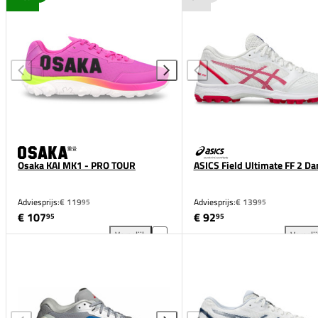
Osaka KAI MK1 - PRO TOUR
ASICS Field Ultimate FF 2 D
Adviesprijs:
€ 119
Adviesprijs:
€ 139
95
95
€ 107
€ 92
95
95
Vergelijk
Vergeli
Osaka KAI MK1 - PRO TOUR toevoegen aan vergelij
ASI