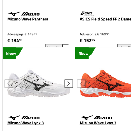
Mizuno Wave Panthera
ASICS Field Speed FF 2 Dam
Adviesprijs:
€ 149
Adviesprijs:
€ 169
95
95
€ 134
€ 152
95
95
Vergelijk
Vergeli
Mizuno Wave Panthera toevoegen aan vergelijking
ASI
Nieuw
Nieuw
Mizuno Wave Lynx 3
Mizuno Wave Lynx 3