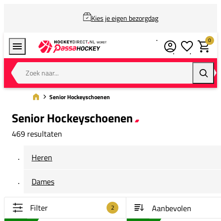
Kies je eigen bezorgdag
0
Verlanglijstj
Winkel
Zoek naar...
Zoeke
Senior Hockeyschoenen
Senior Hockeyschoenen
469 resultaten
Heren
Dames
Filter
2