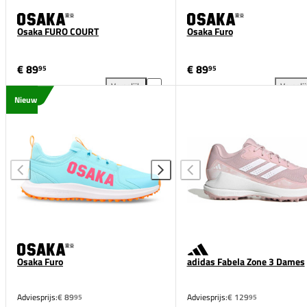
Osaka FURO COURT
Osaka Furo
€ 89
€ 89
95
95
Vergelijk
Vergeli
Osaka FURO COURT toevoegen aan vergelijking
Osa
Nieuw
Osaka Furo
adidas Fabela Zone 3 Dames
Adviesprijs:
€ 89
Adviesprijs:
€ 129
95
95