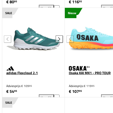
€ 80
€ 116
95
95
Vergelijk
Vergeli
Osaka Furo toevoegen aan vergelijking
adi
SALE
Nieuw
adidas Flexcloud 2.1
Osaka KAI MK1 - PRO TOUR
Adviesprijs:
€ 109
Adviesprijs:
€ 119
95
95
€ 54
€ 107
95
95
Vergelijk
Vergeli
adidas Flexcloud 2.1 toevoegen aan vergelijking
Osa
SALE