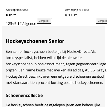
Adviesprijs:
€ 99
Adviesprijs:
€ 119
95
95
€ 89
€ 110
95
95
Vergelijk
Vergeli
1
2
3
4
5
...
14
Volgende
adidas Fabela Rise 2 Dames toevoegen aan vergelij
ASI
Hockeyschoenen Senior
Een senior hockeyschoen bestel je bij HockeyDirect. Als
hockeyspecialist, hebben wij altijd de nieuwste
hockeyschoenen in ons assortiment, tegen gegarandeerd lage
prijzen. Een ruime keuze met merken als adidas, ASICS, Grays.
HockeyDirect beschikt over een uitgebreid schoenen aanbod
met standaard tien procent korting op alle hockeyschoenen.
Schoenencollectie
De hockeyschoen heeft de afgelopen jaren een behoorlijke