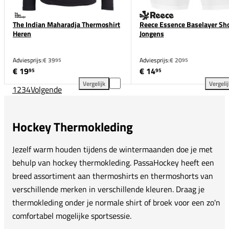
The Indian Maharadja Thermoshirt
Reece Essence Baselayer Sho
Heren
Jongens
Adviesprijs:
€ 39
Adviesprijs:
€ 20
95
95
€ 19
€ 14
95
95
Vergelijk
Vergeli
1
2
3
4
Volgende
The Indian Maharadja Thermoshirt Heren toevoegen
Ree
Hockey Thermokleding
Jezelf warm houden tijdens de wintermaanden doe je met
behulp van hockey thermokleding. PassaHockey heeft een
breed assortiment aan thermoshirts en thermoshorts van
verschillende merken in verschillende kleuren. Draag je
thermokleding onder je normale shirt of broek voor een zo'n
comfortabel mogelijke sportsessie.