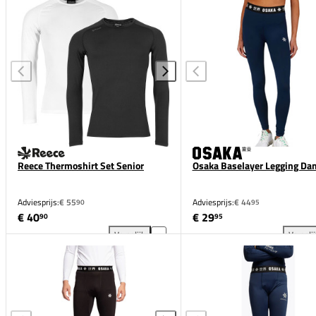
Reece Thermoshirt Set Senior
Osaka Baselayer Legging Da
Adviesprijs:
€ 55
Adviesprijs:
€ 44
90
95
€ 40
€ 29
90
95
Vergelijk
Vergeli
Reece Thermoshirt Set Senior toevoegen aan vergel
Osa