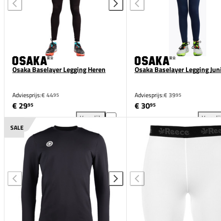
Osaka Baselayer Legging Heren
Osaka Baselayer Legging Jun
Adviesprijs:
€ 44
Adviesprijs:
€ 39
95
95
€ 29
€ 30
95
95
Vergelijk
Vergeli
Osaka Baselayer Legging Heren toevoegen aan verge
Osa
SALE