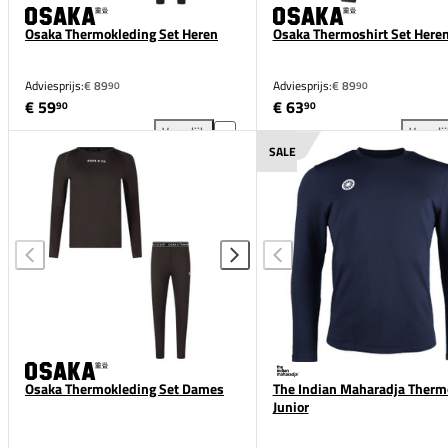
Osaka Thermokleding Set Heren
Osaka Thermoshirt Set Here
Adviesprijs:
€ 89
Adviesprijs:
€ 89
90
90
€ 59
€ 63
90
90
Vergelijk
Vergeli
Osaka Thermokleding Set Heren toevoegen aan verg
Osa
SALE
Osaka Thermokleding Set Dames
The Indian Maharadja Therm
Junior