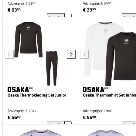
Adviesprijs:
€ 89
Adviesprijs:
€ 34
90
95
€ 63
€ 29
90
95
Vergelijk
Vergeli
Osaka Thermokleding Set Dames toevoegen aan ver
The
Osaka Thermokleding Set Junior
Osaka Thermoshirt Set Junio
Adviesprijs:
€ 79
Adviesprijs:
€ 79
90
90
€ 56
€ 56
90
90
Vergelijk
Vergeli
Osaka Thermokleding Set Junior toevoegen aan verg
Osa