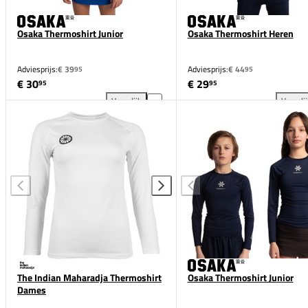
Osaka Thermoshirt Junior
Osaka Thermoshirt Heren
Adviesprijs:
€ 39
Adviesprijs:
€ 44
95
95
€ 30
€ 29
95
95
Vergelijk
Vergeli
Osaka Thermoshirt Junior toevoegen aan vergelijki
Osa
The Indian Maharadja Thermoshirt
Osaka Thermoshirt Junior
Dames