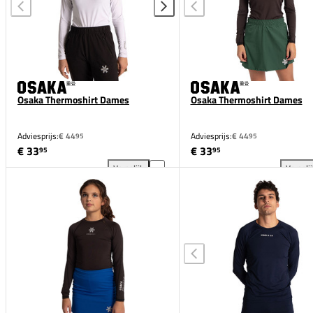
Osaka Thermoshirt Dames
Osaka Thermoshirt Dames
Adviesprijs:
€ 44
Adviesprijs:
€ 44
95
95
€ 33
€ 33
95
95
Vergelijk
Vergeli
Osaka Thermoshirt Dames toevoegen aan vergelijk
Osa