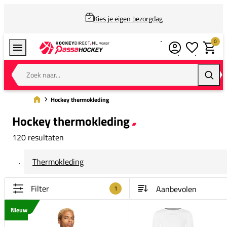
Kies je eigen bezorgdag
0
Verlanglijstj
Winkel
Zoek naar...
Zoeke
Hockey thermokleding
Hockey thermokleding
120 resultaten
Thermokleding
Filter
1
Nieuw