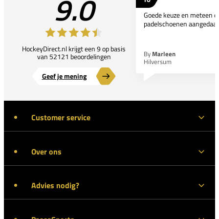
9.0
Goede keuze en meteen d
padelschoenen aangedaan
HockeyDirect.nl krijgt een 9 op basis
By
Marleen
van 52121 beoordelingen
Hilversum
Geef je mening
Customer service
Over ons
Advies nodig?