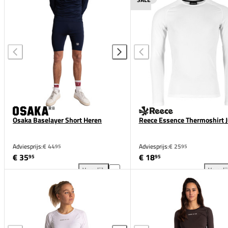
Osaka Baselayer Short Heren
Reece Essence Thermoshirt J
Adviesprijs:
€ 44
Adviesprijs:
€ 25
95
95
€ 35
€ 18
95
95
Vergelijk
Vergeli
Osaka Baselayer Short Heren toevoegen aan vergeli
Ree