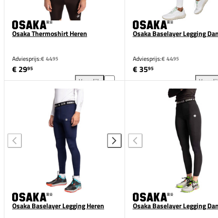
Osaka Thermoshirt Heren
Osaka Baselayer Legging Da
Adviesprijs:
€ 44
Adviesprijs:
€ 44
95
95
€ 29
€ 35
95
95
Vergelijk
Vergeli
Osaka Thermoshirt Heren toevoegen aan vergelijki
Osa
Osaka Baselayer Legging Heren
Osaka Baselayer Legging Da