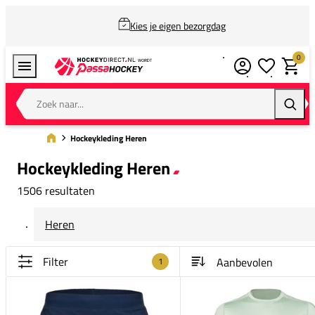
Kies je eigen bezorgdag
0
Verlanglijstj
Winkel
Zoek naar...
Zoeke
Hockeykleding Heren
Hockeykleding Heren
1506 resultaten
Heren
Filter
1