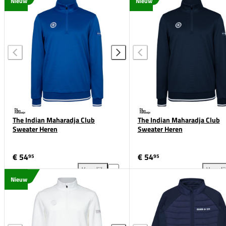
adidas Tabela 23 Training Shirt toevoegen aan verge
The
Nieuw
Nieuw
The Indian Maharadja Club
The Indian Maharadja Club
Sweater Heren
Sweater Heren
€ 54
€ 54
95
95
Vergelijk
Vergeli
The Indian Maharadja Club Sweater Heren toevoegen
The
Nieuw