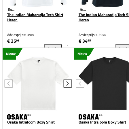
The Indian Maharadja Tech Shirt
The Indian Maharadja Tech S
Heren
Heren
Adviesprijs:
€ 39
Adviesprijs:
€ 39
95
95
€ 25
€ 34
95
95
Vergelijk
Vergeli
The Indian Maharadja Tech Shirt Heren toevoegen a
The
Nieuw
Nieuw
Osaka Intraloom Boxy Shirt
Osaka Intraloom Boxy Shirt