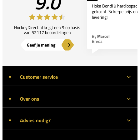
9.0
Hoka Bondi 9 hardloopsc
gekocht. Scherpe prijs en 
levering!
HockeyDirect.nl krijgt een 9 op basis
van 52117 beoordelingen
By
Marcel
Breda
Geef je mening
Customer service
Over ons
Advies nodig?