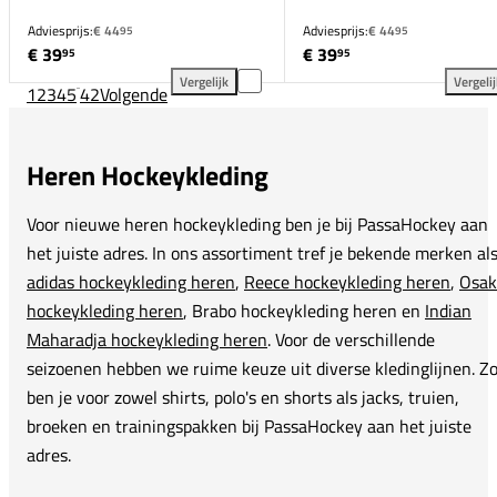
Adviesprijs:
€ 44
Adviesprijs:
€ 44
95
95
€ 39
€ 39
95
95
Vergelijk
Vergeli
1
2
3
4
5
...
42
Volgende
Osaka Intraloom Boxy Shirt toevoegen aan vergelijk
Osa
Heren Hockeykleding
Voor nieuwe heren hockeykleding ben je bij PassaHockey aan
het juiste adres. In ons assortiment tref je bekende merken al
adidas hockeykleding heren
,
Reece hockeykleding heren
,
Osak
hockeykleding heren
, Brabo hockeykleding heren en
Indian
Maharadja hockeykleding heren
. Voor de verschillende
seizoenen hebben we ruime keuze uit diverse kledinglijnen. Z
ben je voor zowel shirts, polo's en shorts als jacks, truien,
broeken en trainingspakken bij PassaHockey aan het juiste
adres.