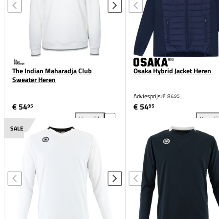
The Indian Maharadja Club
Osaka Hybrid Jacket Heren
Sweater Heren
Adviesprijs:
€ 84
95
€ 54
€ 54
95
95
Vergelijk
Vergeli
The Indian Maharadja Club Sweater Heren toevoegen
Osa
SALE