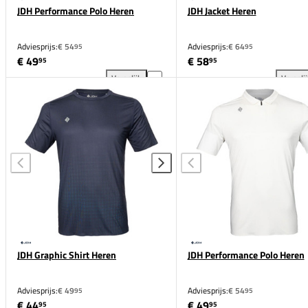
JDH Performance Polo Heren
JDH Jacket Heren
Adviesprijs:
€ 54
Adviesprijs:
€ 64
95
95
€ 49
€ 58
95
95
Vergelijk
Vergeli
JDH Performance Polo Heren toevoegen aan vergeli
JDH
JDH Graphic Shirt Heren
JDH Performance Polo Heren
Adviesprijs:
€ 49
Adviesprijs:
€ 54
95
95
€ 44
€ 49
95
95