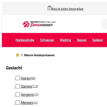
Kies je eigen bezorgdag
Zoek naar...
Hockeysticks
Schoenen
Kleding
Tassen
Sokken
Mizuno Hockeyschoenen
Geslacht
Heren
(86)
Dames
(113)
Jongens
(15)
Meisjes
(15)