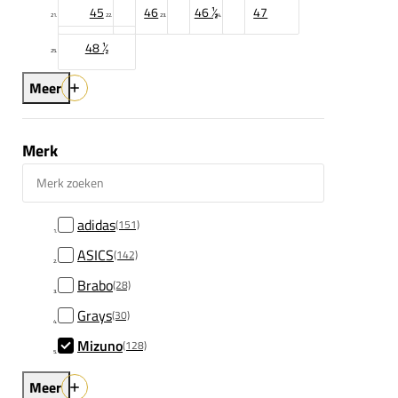
45
46
46 ½
47
48 ½
Meer
Merk
Merk zoeken
adidas
(151)
ASICS
(142)
Brabo
(28)
Grays
(30)
Mizuno
(128)
Meer