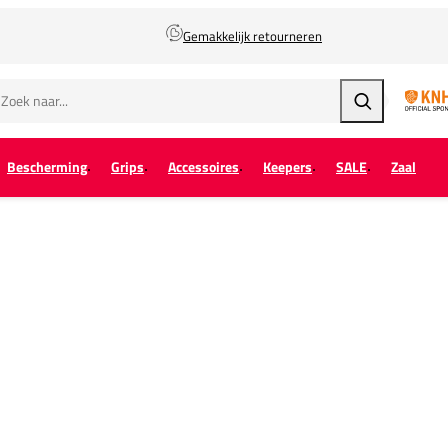
Gemakkelijk retourneren
Zoeken
Bescherming
Grips
Accessoires
Keepers
SALE
Zaal