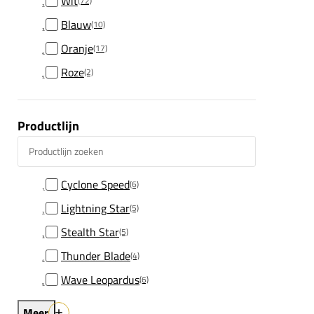
Wit
(72)
Blauw
(10)
Oranje
(17)
Roze
(2)
Productlijn
Productlijn zoeken
Cyclone Speed
(6)
Lightning Star
(5)
Stealth Star
(5)
Thunder Blade
(4)
Wave Leopardus
(6)
Meer