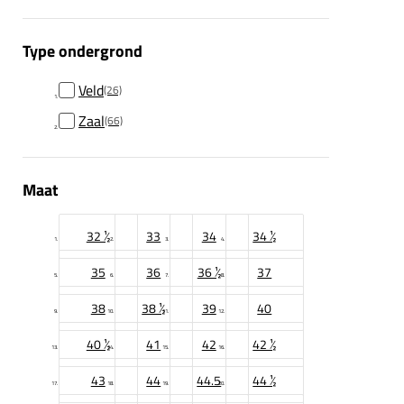
Type ondergrond
Veld
(26)
Zaal
(66)
Maat
32 ½
33
34
34 ½
35
36
36 ½
37
38
38 ½
39
40
40 ½
41
42
42 ½
43
44
44.5
44 ½