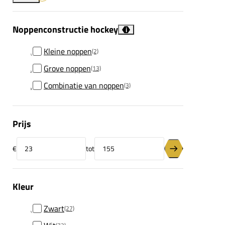
Noppenconstructie hockey
i
Kleine noppen
(2)
Grove noppen
(13)
Combinatie van noppen
(3)
Prijs
€
tot
Minimumprijs
Maximumprijs
Prijsfilter toepas
Kleur
Zwart
(27)