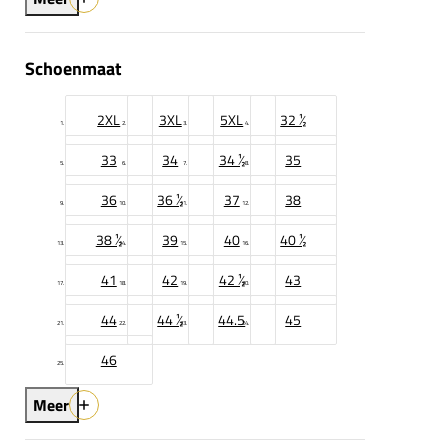
Schoenmaat
2XL
3XL
5XL
32 ½
33
34
34 ½
35
36
36 ½
37
38
38 ½
39
40
40 ½
41
42
42 ½
43
44
44 ½
44.5
45
46
Meer