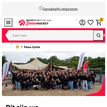
Gemakkelijk retourneren
0
Verlanglijstj
Winkel
Zoek naar...
Zoeke
Passa Sports