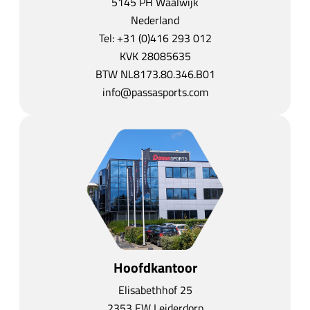
5145 PH Waalwijk
Nederland
Tel:
+31 (0)416 293 012
KVK 28085635
BTW NL8173.80.346.B01
info@passasports.com
Hoofdkantoor
Elisabethhof 25
2353 EW Leiderdorp