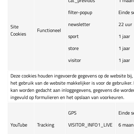
cat_previous
1 maan
filter-popup
Einde s
newsletter
22 uur
Site
Functioneel
Cookies
sport
1 jaar
store
1 jaar
visitor
1 jaar
Deze cookies houden ingevoerde gegevens op de website bij,
het gebruik van de website makkelijker is voor de gebruiker. 
kan worden gedacht aan inloggegevens, gegevens die worde
ingevuld op formulieren en het opslaan van voorkeuren.
GPS
Einde s
YouTube
Tracking
VISITOR_INFO1_LIVE
6 maan