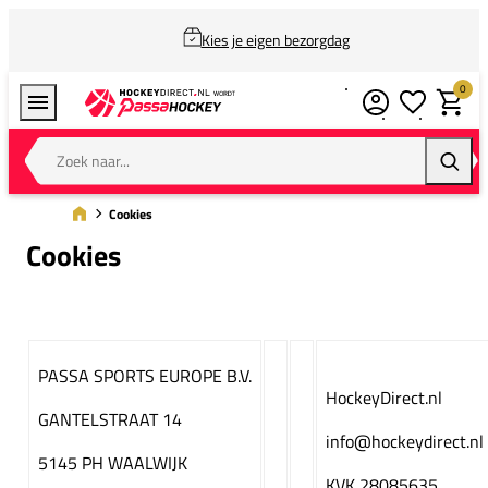
Kies je eigen bezorgdag
0
Verlanglijstj
Winkel
Zoek naar...
Zoeke
Cookies
Cookies
PASSA SPORTS EUROPE B.V.
HockeyDirect.nl
GANTELSTRAAT 14
info@hockeydirect.nl
5145 PH WAALWIJK
KVK 28085635