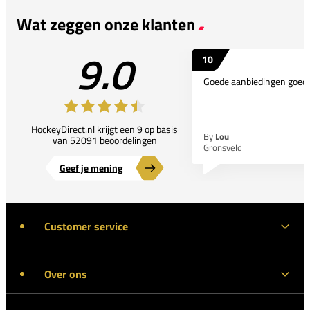
Wat zeggen onze klanten
9.0
10
Goede aanbiedingen goede
HockeyDirect.nl krijgt een 9 op basis
By
Lou
van 52091 beoordelingen
Gronsveld
Geef je mening
Customer service
Over ons