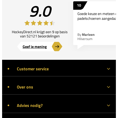
9.0
10
Goede keuze en meteen d
padelschoenen aangedaan
HockeyDirect.nl krijgt een 9 op basis
By
Marleen
van 52121 beoordelingen
Hilversum
Geef je mening
Customer service
Over ons
Advies nodig?