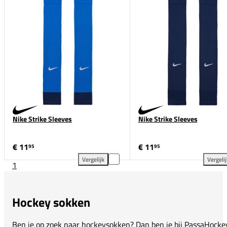
Nike Strike Sleeves
Nike Strike Sleeves
€ 11
€ 11
95
95
Vergelijk
Vergeli
1
Nike Strike Sleeves toevoegen aan vergelijking
Nik
Hockey sokken
Ben je op zoek naar hockeysokken? Dan ben je bij PassaHocke