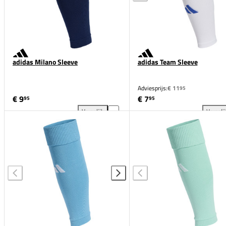
adidas Milano Sleeve
adidas Team Sleeve
Adviesprijs:
€ 11
95
€ 9
€ 7
95
95
Vergelijk
Vergeli
adidas Milano Sleeve toevoegen aan vergelijking
adi