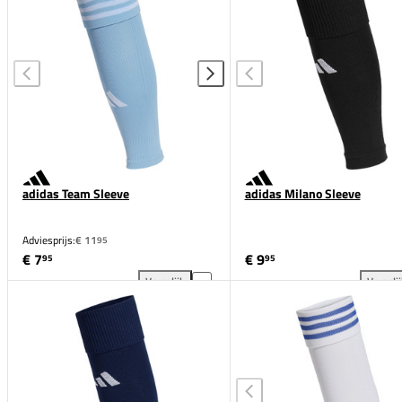
adidas Team Sleeve
adidas Milano Sleeve
Adviesprijs:
€ 11
95
€ 7
€ 9
95
95
Vergelijk
Vergeli
adidas Team Sleeve toevoegen aan vergelijking
adi