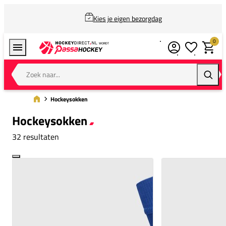
Kies je eigen bezorgdag
0
Verlanglijstj
Winkel
Zoek naar...
Zoeke
Hockeysokken
Hockeysokken
32 resultaten