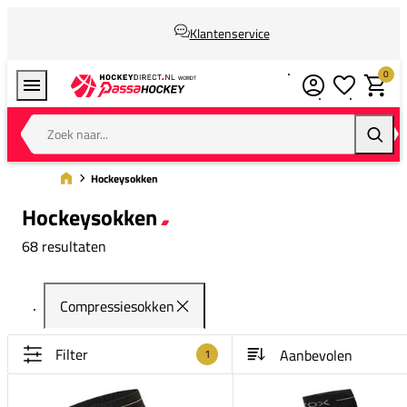
Klantenservice
0
Verlanglijstj
Winkel
Zoek naar...
Zoeke
Hockeysokken
Hockeysokken
68 resultaten
Compressiesokken
Filter
1