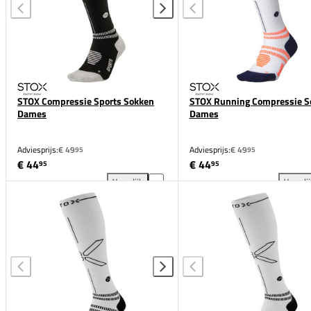
STOX Compressie Sports Sokken
STOX Running Compressie S
Dames
Dames
Adviesprijs:
€ 49
Adviesprijs:
€ 49
95
95
€ 44
€ 44
95
95
Vergelijk
Vergeli
STOX Compressie Sports Sokken Dames toevoegen a
ST