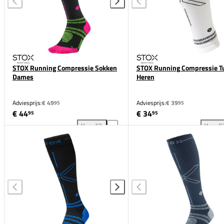
STOX Running Compressie Sokken
STOX Running Compressie T
Dames
Heren
Adviesprijs:
€ 49
Adviesprijs:
€ 39
95
95
€ 44
€ 34
95
95
Vergelijk
Vergeli
STOX Running Compressie Sokken Dames toevoegen
STO