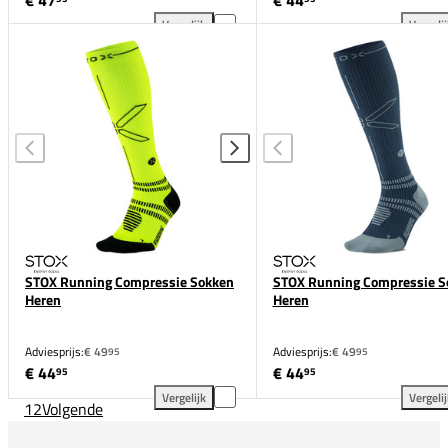
€ 47
€ 44
Vergelijk
Vergeli
STOX Running Ultralight Compressie Sokken Heren 
STO
STOX Running Compressie Sokken
STOX Running Compressie S
Heren
Heren
Adviesprijs:
€ 49
Adviesprijs:
€ 49
95
95
€ 44
€ 44
95
95
Vergelijk
Vergeli
1
2
Volgende
STOX Running Compressie Sokken Heren toevoegen 
STO