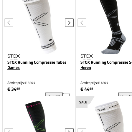
STOX Running Compressie Tubes
STOX Running Compressie S
Dames
Heren
Adviesprijs:
€ 39
Adviesprijs:
€ 49
95
95
€ 34
€ 44
95
95
Vergelijk
Vergeli
STOX Running Compressie Tubes Dames toevoegen 
STO
SALE