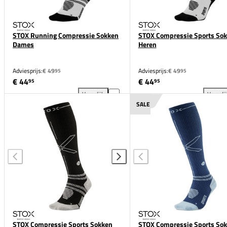
STOX Running Compressie Sokken
STOX Compressie Sports So
Dames
Heren
Adviesprijs:
€ 49
Adviesprijs:
€ 49
95
95
€ 44
€ 44
95
95
Vergelijk
Vergeli
STOX Running Compressie Sokken Dames toevoegen
STO
SALE
STOX Compressie Sports Sokken
STOX Compressie Sports So