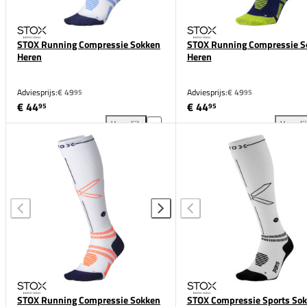
STOX Running Compressie Sokken
STOX Running Compressie S
Heren
Heren
Adviesprijs:
€ 49
Adviesprijs:
€ 49
95
95
€ 44
€ 44
95
95
Vergelijk
Vergeli
STOX Running Compressie Sokken Heren toevoegen 
STO
STOX Running Compressie Sokken
STOX Compressie Sports So