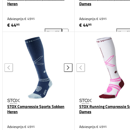
Heren
Dames
Adviesprijs:
€ 49
Adviesprijs:
€ 49
95
95
€ 44
€ 44
95
95
Vergelijk
Vergeli
STOX Compressie Sports Sokken Heren toevoegen a
STO
STOX Compressie Sports Sokken
STOX Running Compressie S
Heren
Dames
Adviesprijs:
€ 49
Adviesprijs:
€ 49
95
95