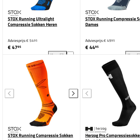
STOX Running Ultralight
STOX Running Compressie S
Compressie Sokken Heren
Dames
Adviesprijs:
€ 54
Adviesprijs:
€ 49
95
95
€ 47
€ 44
95
95
Vergelijk
Vergeli
STOX Running Ultralight Compressie Sokken Heren 
ST
STOX Running Compressie Sokken
Herzog Pro Compressiesokke