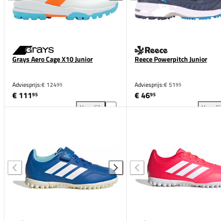
Grays Aero Cage X10 Junior
Reece Powerpitch Junior
Adviesprijs:
€ 124
Adviesprijs:
€ 51
95
95
€ 111
€ 46
95
95
Vergelijk
Vergeli
Grays Aero Cage X10 Junior toevoegen aan vergelij
Ree