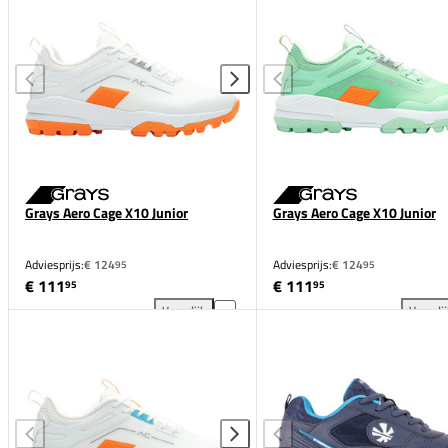
Grays Aero Cage X10 Junior
Grays Aero Cage X10 Junior
Adviesprijs:
€ 124
Adviesprijs:
€ 124
95
95
€ 111
€ 111
95
95
Vergelijk
Vergeli
Grays Aero Cage X10 Junior toevoegen aan vergelij
Gra