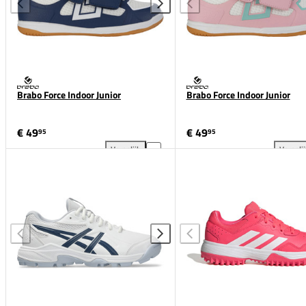
Brabo Force Indoor Junior
Brabo Force Indoor Junior
€ 49
€ 49
95
95
Vergelijk
Vergeli
Brabo Force Indoor Junior toevoegen aan vergelijkin
Bra