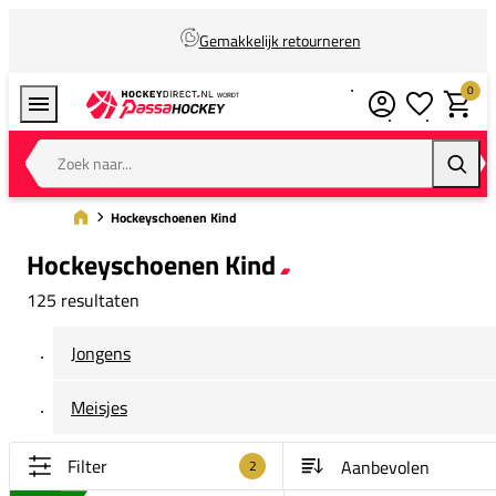
Gemakkelijk retourneren
0
Verlanglijstj
Winkel
Zoek naar...
Zoeke
Hockeyschoenen Kind
Hockeyschoenen Kind
125 resultaten
Jongens
Meisjes
Filter
2