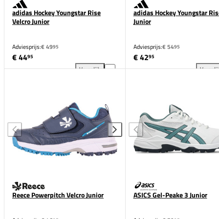
adidas Hockey Youngstar Rise
adidas Hockey Youngstar Ris
Velcro Junior
Junior
Adviesprijs:
€ 49
Adviesprijs:
€ 54
95
95
€ 44
€ 42
95
95
Vergelijk
Vergeli
adidas Hockey Youngstar Rise Velcro Junior toevoeg
adi
Reece Powerpitch Velcro Junior
ASICS Gel-Peake 3 Junior