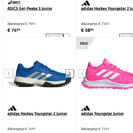
ASICS Gel-Peake 3 Junior
adidas Hockey Youngstar 2 J
Adviesprijs:
€ 79
Adviesprijs:
€ 74
95
95
€ 74
€ 58
95
95
Vergelijk
Vergeli
ASICS Gel-Peake 3 Junior toevoegen aan vergelijki
adi
SALE
adidas Hockey Youngstar 2 Junior
adidas Youngstar Junior
Adviesprijs:
€ 74
Adviesprijs:
€ 74
95
95