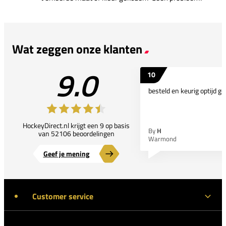
Wat zeggen onze klanten
9.0
10
besteld en keurig optijd ge
HockeyDirect.nl krijgt een 9 op basis
By
H
van 52106 beoordelingen
Warmond
Geef je mening
Customer service