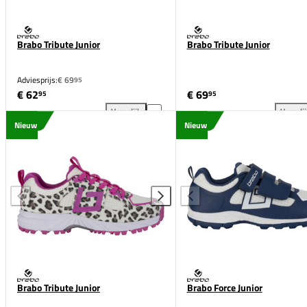
Brabo Tribute Junior
Brabo Tribute Junior
Adviesprijs:
€ 69
95
€ 62
€ 69
95
95
Vergelijk
Vergeli
Brabo Tribute Junior toevoegen aan vergelijking
Bra
Nieuw
Nieuw
Brabo Tribute Junior
Brabo Force Junior