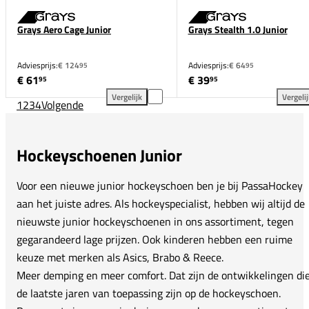
Grays Aero Cage Junior
Grays Stealth 1.0 Junior
Adviesprijs:
€ 124
Adviesprijs:
€ 64
95
95
€ 61
€ 39
95
95
Vergelijk
Vergeli
1
2
3
4
Volgende
Grays Aero Cage Junior toevoegen aan vergelijking
Gra
Hockeyschoenen Junior
Voor een nieuwe junior hockeyschoen ben je bij PassaHockey
aan het juiste adres. Als hockeyspecialist, hebben wij altijd de
nieuwste junior hockeyschoenen in ons assortiment, tegen
gegarandeerd lage prijzen. Ook kinderen hebben een ruime
keuze met merken als Asics, Brabo & Reece.
Meer demping en meer comfort. Dat zijn de ontwikkelingen di
de laatste jaren van toepassing zijn op de hockeyschoen.