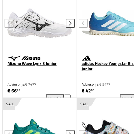
Mizuno Wave Lynx 3 Junior
adidas Hockey Youngstar Ris
Junior
Adviesprijs:
€ 74
Adviesprijs:
€ 54
95
95
€ 66
€ 42
95
95
Vergelijk
Vergeli
Mizuno Wave Lynx 3 Junior toevoegen aan vergelij
adi
SALE
SALE