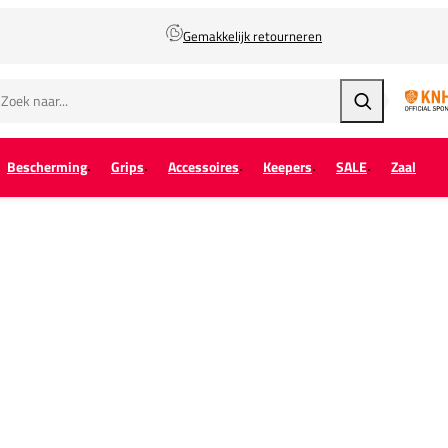
Gemakkelijk retourneren
Zoeken
Bescherming
Grips
Accessoires
Keepers
SALE
Zaal