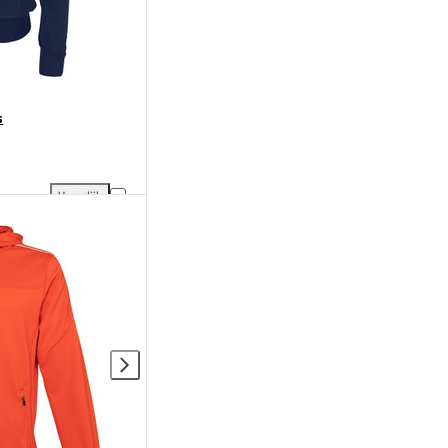
s
Vergelijk
en aan vergelijking
Reece Premium Jacket Dames toevoegen aan vergelijking