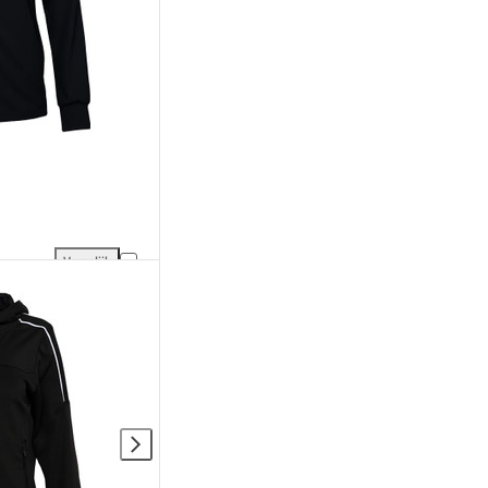
Vergelijk
en aan vergelijking
JDH Carbon Pro Jacket Dames toevoegen aan vergelijking