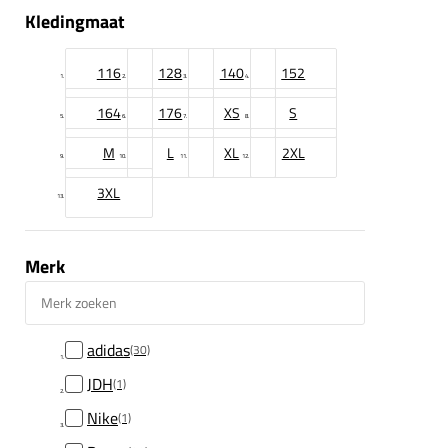
Kledingmaat
116
128
140
152
164
176
XS
S
M
L
XL
2XL
3XL
Merk
Merk zoeken
adidas
(30)
JDH
(1)
Nike
(1)