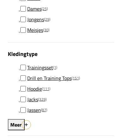
Dames
(25)
Jongens
(29)
Meisjes
(30)
Kledingtype
Trainingsset
(1)
Drill en Training Tops
(151)
Hoodie
(111)
Jacks
(329)
Jassen
(87)
Meer