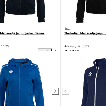
 Maharadja Jaipur Jacket Dames
The Indian Maharadja Jaipur
 59
€ 59
95
Adviesprijs:
95
€ 49
95
Vergelijk
Jacket Heren toevoegen aan vergelijking
The Indian Maharadja Jaipur Jacket Dames toevoeg