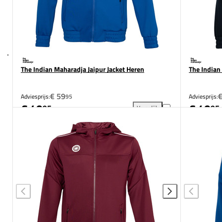
The Indian Maharadja Jaipur Jacket Heren
The Indian
€ 59
€
Adviesprijs:
95
Adviesprijs:
€ 49
€ 49
95
95
Vergelijk
The Indian Maharadja Jaipur 