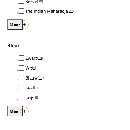
Reece
(30)
The Indian Maharadja
(21)
Meer
Kleur
Zwart
(19)
Wit
(5)
Blauw
(29)
Geel
(1)
Grijs
(8)
Meer