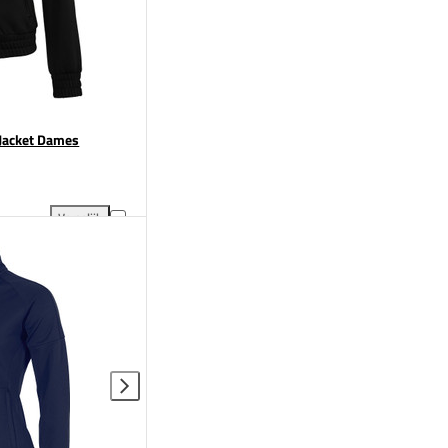
 Jacket Dames
Vergelijk
en aan vergelijking
The Indian Maharadja Jaipur Jacket Dames toevoegen aan vergelijking