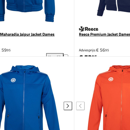
 Maharadja Jaipur Jacket Dames
Reece Premium Jacket Dame
 59
€ 56
95
Adviesprijs:
95
€ 53
95
Vergelijk
Jacket Heren toevoegen aan vergelijking
The Indian Maharadja Jaipur Jacket Dames toevoeg