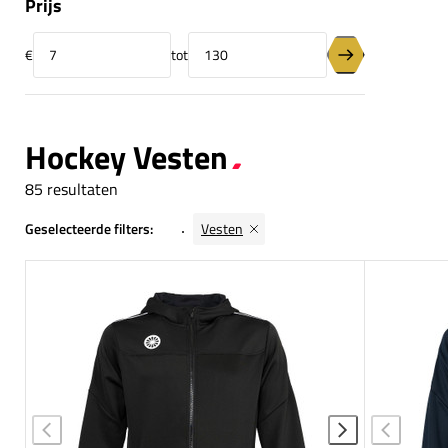
Prijs
€
tot
Minimumprijs
Maximumprijs
Prijsfilter toepas
Hockey Vesten
85 resultaten
Geselecteerde filters:
Vesten