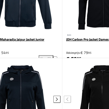
Maharadja Jaipur Jacket Junior
JDH Carbon Pro Jacket Dames
 54
€ 79
95
Adviesprijs:
95
€ 69
95
Vergelijk
Jacket Junior toevoegen aan vergelijking
The Indian Maharadja Jaipur Jacket Junior toevoeg