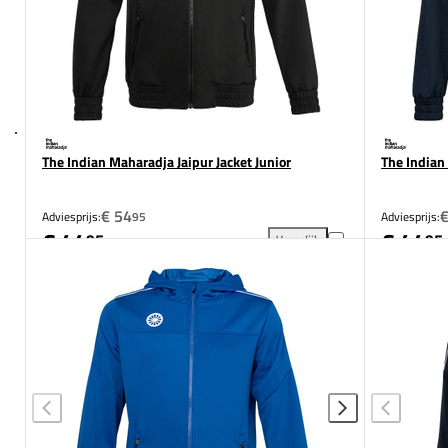
The Indian Maharadja Jaipur Jacket Junior
The Indian 
€ 54
€
Adviesprijs:
95
Adviesprijs:
€ 44
€ 44
95
95
Vergelijk
The Indian Maharadja Jaipur 