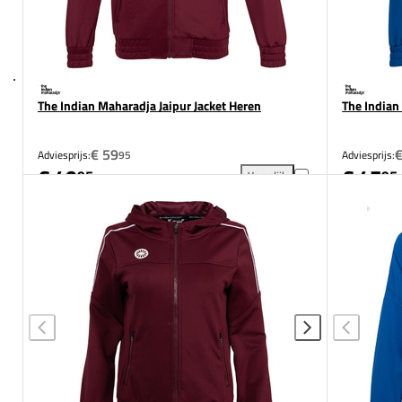
The Indian Maharadja Jaipur Jacket Heren
The Indian
€ 59
€
Adviesprijs:
95
Adviesprijs:
€ 49
€ 47
95
95
Vergelijk
The Indian Maharadja Jaipur 