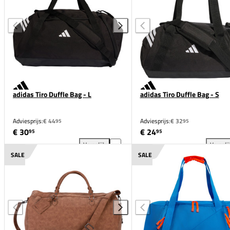
adidas Tiro Duffle Bag - L
adidas Tiro Duffle Bag - S
Adviesprijs:
€ 44
Adviesprijs:
€ 32
95
95
€ 30
€ 24
95
95
Vergelijk
Vergeli
adidas Tiro Duffle Bag - L toevoegen aan vergelijkin
adi
SALE
SALE