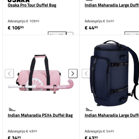
Osaka Pro Tour Duffel Bag
Indian Maharadja Large Duff
Adviesprijs:
€ 109
Adviesprijs:
€ 54
95
95
€ 106
€ 44
95
95
Vergelijk
Vergeli
Osaka Pro Tour Duffel Bag toevoegen aan vergelijki
Ind
Indian Maharadja PSX4 Duffel Bag
Indian Maharadja Large Duff
Adviesprijs:
€ 49
Adviesprijs:
€ 54
95
95
€ 34
€ 43
95
95