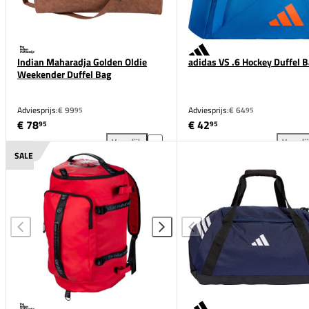
Indian Maharadja Golden Oldie
adidas VS .6 Hockey Duffel B
Weekender Duffel Bag
Adviesprijs:
€ 99
Adviesprijs:
€ 64
95
95
€ 78
€ 42
95
95
Vergelijk
Vergeli
Indian Maharadja Golden Oldie Weekender Duffel Ba
adi
SALE