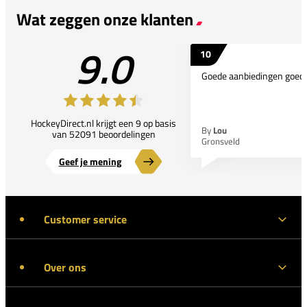
Wat zeggen onze klanten
9.0
10
Goede aanbiedingen goede
HockeyDirect.nl krijgt een 9 op basis
By
Lou
van 52091 beoordelingen
Gronsveld
Geef je mening
Customer service
Over ons