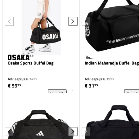
Osaka Sports Duffel Bag
Indian Maharadja Duffel Bag
Adviesprijs:
€ 74
Adviesprijs:
€ 39
95
95
€ 59
€ 31
95
95
Vergelijk
Vergeli
Osaka Sports Duffel Bag toevoegen aan vergelijkin
Ind