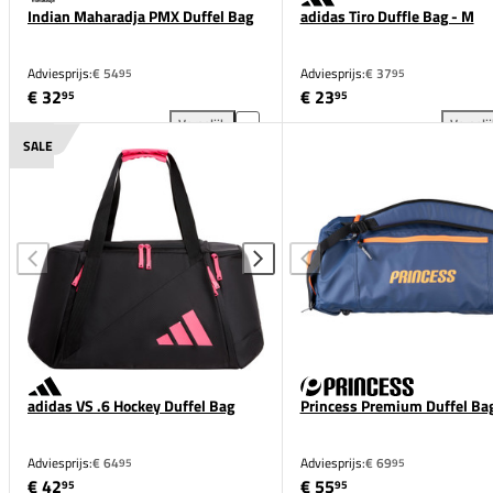
Indian Maharadja PMX Duffel Bag
adidas Tiro Duffle Bag - M
Adviesprijs:
€ 54
Adviesprijs:
€ 37
95
95
€ 32
€ 23
95
95
Vergelijk
Vergeli
Indian Maharadja PMX Duffel Bag toevoegen aan ver
adi
SALE
adidas VS .6 Hockey Duffel Bag
Princess Premium Duffel Ba
Adviesprijs:
€ 64
Adviesprijs:
€ 69
95
95
€ 42
€ 55
95
95