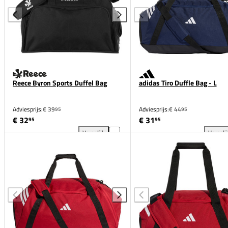
Reece Byron Sports Duffel Bag
adidas Tiro Duffle Bag - L
Adviesprijs:
€ 39
Adviesprijs:
€ 44
95
95
€ 32
€ 31
95
95
Vergelijk
Vergeli
Reece Byron Sports Duffel Bag toevoegen aan vergel
adi