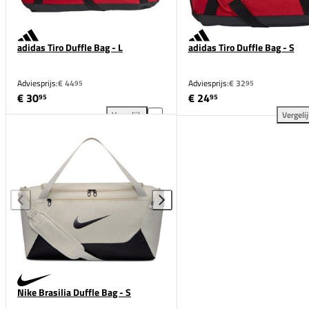
adidas Tiro Duffle Bag - L
adidas Tiro Duffle Bag - S
Adviesprijs:
€ 44
Adviesprijs:
€ 32
95
95
€ 30
€ 24
95
95
Vergelijk
Vergeli
adidas Tiro Duffle Bag - L toevoegen aan vergelijkin
adi
Nike Brasilia Duffle Bag - S