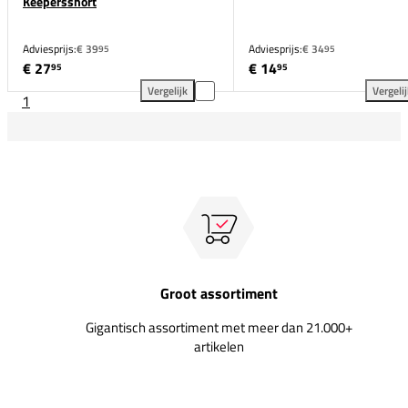
Keepersshort
Adviesprijs:
€ 39
Adviesprijs:
€ 34
95
95
€ 27
€ 14
95
95
Vergelijk
Vergeli
1
adidas Squadra 25 Padded Keepersshort toevoegen 
adi
Groot assortiment
Gigantisch assortiment met meer dan 21.000+
artikelen