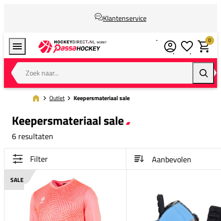
Klantenservice
0
Verlanglijstj
Winkel
Zoek naar...
Zoeke
Outlet
Keepersmateriaal sale
Keepersmateriaal sale
6 resultaten
Filter
SALE