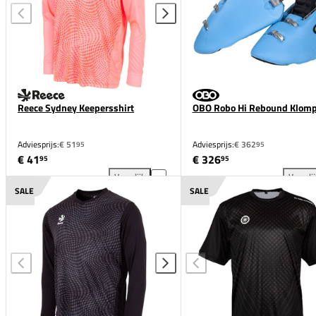
Reece Sydney Keepersshirt
OBO Robo Hi Rebound Klom
Adviesprijs:
€ 51
Adviesprijs:
€ 362
95
95
€ 41
€ 326
95
95
Vergelijk
Vergeli
Reece Sydney Keepersshirt toevoegen aan vergelijk
OBO
SALE
SALE