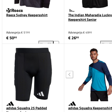
Reece Sydney Keepersshirt
The Indian Maharadja Luckn
Keepershirt Senior
Adviesprijs:
€ 51
Adviesprijs:
€ 49
95
95
€ 50
€ 26
95
95
Vergelijk
Vergeli
Reece Sydney Keepersshirt toevoegen aan vergelijk
The
adidas Squadra 25 Padded
adidas Squadra Keepersshir