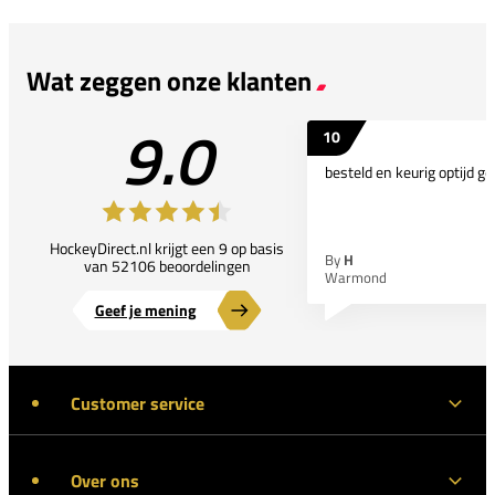
Wat zeggen onze klanten
9.0
10
besteld en keurig optijd ge
HockeyDirect.nl krijgt een 9 op basis
By
H
van 52106 beoordelingen
Warmond
Geef je mening
Customer service
Over ons