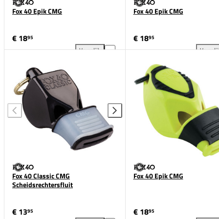
Fox 40 Epik CMG
Fox 40 Epik CMG
€ 18
€ 18
95
95
Vergelijk
Vergeli
Fox 40 Epik CMG toevoegen aan vergelijking
Fox
Fox 40 Classic CMG
Fox 40 Epik CMG
Scheidsrechtersfluit
€ 13
€ 18
95
95