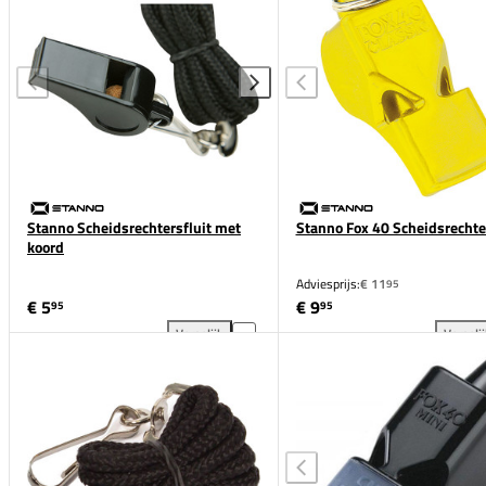
Stanno Scheidsrechtersfluit met
Stanno Fox 40 Scheidsrechter
koord
Adviesprijs:
€ 11
95
€ 5
€ 9
95
95
Vergelijk
Vergeli
Stanno Scheidsrechtersfluit met koord toevoegen aa
Sta