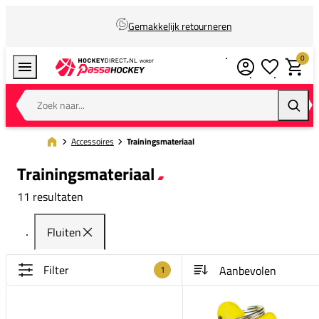
Gemakkelijk retourneren
0
Verlanglijstj
Winkel
Zoek naar...
Zoeke
Accessoires
Trainingsmateriaal
Trainingsmateriaal
11 resultaten
Fluiten
Filter
1