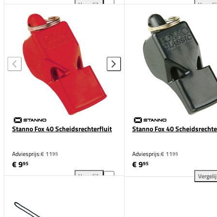
Vergelijk
Vergeli
Fox 40 Classic CMG Scheidsrechtersfluit toevoegen 
Fox
Stanno Fox 40 Scheidsrechterfluit
Stanno Fox 40 Scheidsrechter
Adviesprijs:
€ 11
Adviesprijs:
€ 11
95
95
€ 9
€ 9
95
95
Vergelijk
Vergeli
Stanno Fox 40 Scheidsrechterfluit toevoegen aan ve
Sta