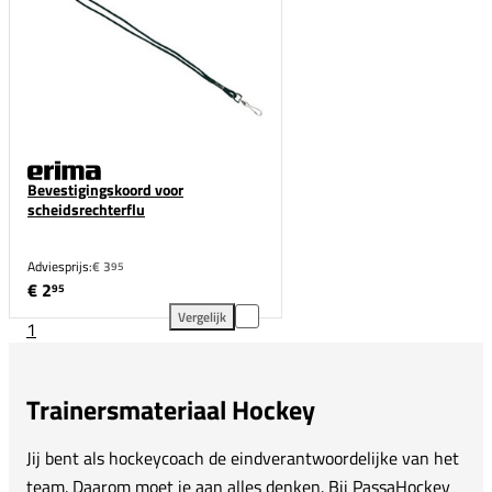
Bevestigingskoord voor
scheidsrechterflu
Adviesprijs:
€ 3
95
€ 2
95
Vergelijk
1
Bevestigingskoord voor scheidsrechterflu toevoegen
Trainersmateriaal Hockey
Jij bent als hockeycoach de eindverantwoordelijke van het
team. Daarom moet je aan alles denken. Bij PassaHockey