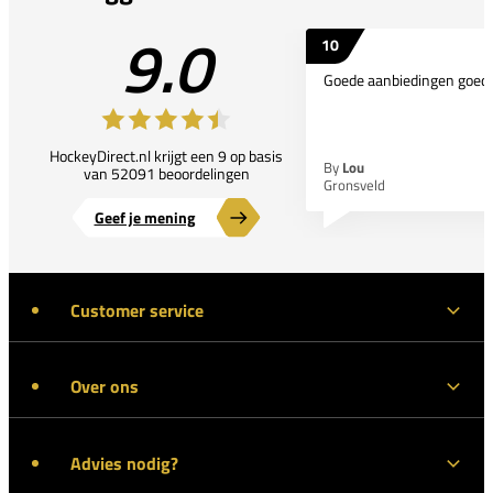
9.0
10
Goede aanbiedingen goede
HockeyDirect.nl krijgt een 9 op basis
By
Lou
van 52091 beoordelingen
Gronsveld
Geef je mening
Customer service
Over ons
Advies nodig?