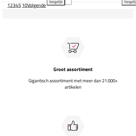
Vergelijk
Vergeli
1
2
3
4
5
...
10
Volgende
Brabo Tribute Junior + Slippers toevoegen aan vergel
Osa
Groot assortiment
Gigantisch assortiment met meer dan 21.000+
artikelen