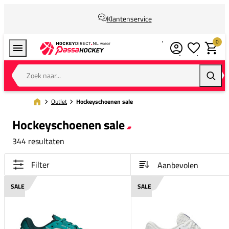
Klantenservice
0
Verlanglijstj
Winkel
Zoek naar...
Zoeke
Outlet
Hockeyschoenen sale
Hockeyschoenen sale
344 resultaten
Filter
SALE
SALE