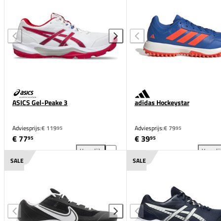
ASICS Gel-Peake 3
adidas Hockeystar
Adviesprijs:
€ 119
Adviesprijs:
€ 79
95
95
€ 77
€ 39
95
95
Vergelijk
Vergeli
ASICS Gel-Peake 3 toevoegen aan vergelijking
adi
SALE
SALE