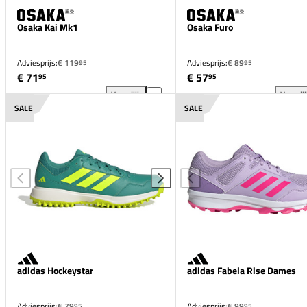
Osaka Kai Mk1
Osaka Furo
Adviesprijs:
€ 119
Adviesprijs:
€ 89
95
95
€ 71
€ 57
95
95
Vergelijk
Vergeli
Osaka Kai Mk1 toevoegen aan vergelijking
Osa
SALE
SALE
adidas Hockeystar
adidas Fabela Rise Dames
Adviesprijs:
€ 79
Adviesprijs:
€ 99
95
95