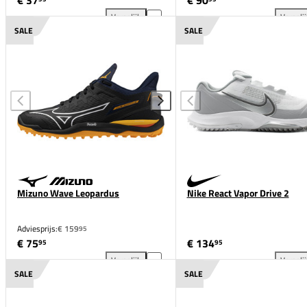
€ 37
€ 90
Vergelijk
Vergeli
Brabo Tribute Junior toevoegen aan vergelijking
Nik
SALE
SALE
Mizuno Wave Leopardus
Nike React Vapor Drive 2
Adviesprijs:
€ 159
95
€ 75
€ 134
95
95
Vergelijk
Vergeli
Mizuno Wave Leopardus toevoegen aan vergelijkin
Nik
SALE
SALE