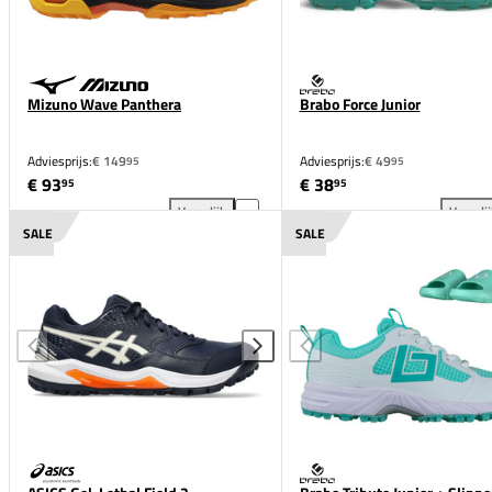
Mizuno Wave Panthera
Brabo Force Junior
Adviesprijs:
€ 149
Adviesprijs:
€ 49
95
95
€ 93
€ 38
95
95
Vergelijk
Vergeli
Mizuno Wave Panthera toevoegen aan vergelijking
Bra
SALE
SALE