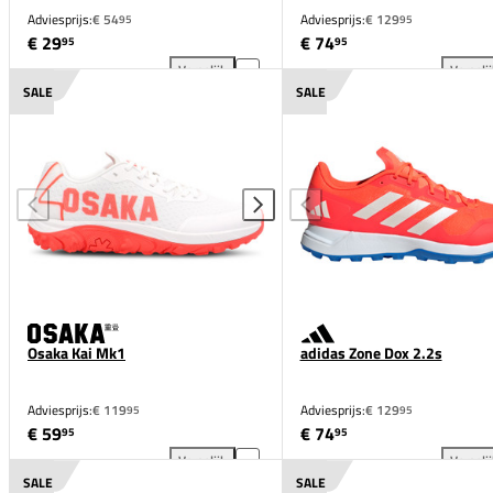
Adviesprijs:
€ 54
Adviesprijs:
€ 129
95
95
€ 29
€ 74
95
95
Vergelijk
Vergeli
adidas Youngstar Rise Junior toevoegen aan vergeli
adi
SALE
SALE
Osaka Kai Mk1
adidas Zone Dox 2.2s
Adviesprijs:
€ 119
Adviesprijs:
€ 129
95
95
€ 59
€ 74
95
95
Vergelijk
Vergeli
Osaka Kai Mk1 toevoegen aan vergelijking
adi
SALE
SALE