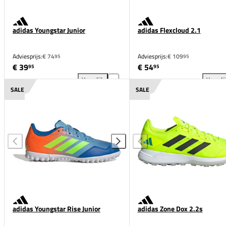
adidas Youngstar Junior
adidas Flexcloud 2.1
Adviesprijs:
€ 74
Adviesprijs:
€ 109
95
95
€ 39
€ 54
95
95
Vergelijk
Vergeli
adidas Youngstar Junior toevoegen aan vergelijking
adi
SALE
SALE
adidas Youngstar Rise Junior
adidas Zone Dox 2.2s