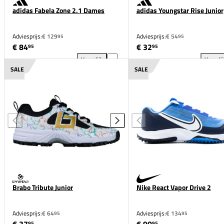
adidas Fabela Zone 2.1 Dames
adidas Youngstar Rise Junior
Adviesprijs:
€ 129
Adviesprijs:
€ 54
95
95
€ 84
€ 32
95
95
Vergelijk
Vergeli
adidas Fabela Zone 2.1 Dames toevoegen aan vergel
adi
SALE
SALE
Brabo Tribute Junior
Nike React Vapor Drive 2
Adviesprijs:
€ 64
Adviesprijs:
€ 134
95
95
95
95