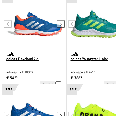
adidas Flexcloud 2.1
adidas Youngstar Junior
Adviesprijs:
€ 109
Adviesprijs:
€ 74
95
95
€ 54
€ 38
95
95
Vergelijk
Vergeli
adidas Flexcloud 2.1 toevoegen aan vergelijking
adi
SALE
SALE