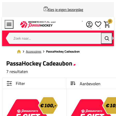
Kies je eigen bezorgdag
0
Verlanglijstj
Winkel
Zoek naar...
Zoeke
Accessoires
PassaHockey Cadeaubon
PassaHockey Cadeaubon
7 resultaten
Filter