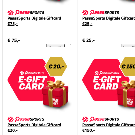
PassaSports Digitale Giftcard
PassaSports Digitale Giftcar
€75,-
€25,-
€ 75,-
€ 25,-
Vergelijk
Vergeli
PassaSports Digitale Giftcard €75,- toevoegen aan v
Pas
PassaSports Digitale Giftcard
PassaSports Digitale Giftcar
€20,-
€150,-