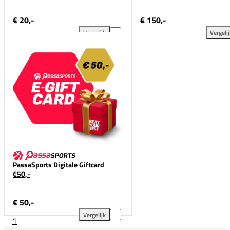
€ 20,-
€ 150,-
Vergelijk
Vergeli
PassaSports Digitale Giftcard €20,- toevoegen aan v
Pas
PassaSports Digitale Giftcard
€50,-
€ 50,-
Vergelijk
1
PassaSports Digitale Giftcard €50,- toevoegen aan v