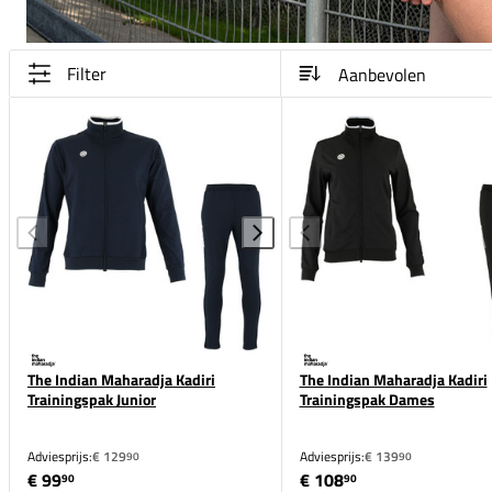
Filter
The Indian Maharadja Kadiri
The Indian Maharadja Kadiri
Trainingspak Junior
Trainingspak Dames
Adviesprijs:
€ 129
Adviesprijs:
€ 139
90
90
€ 99
€ 108
90
90