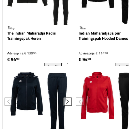
The Indian Maharadja Kadiri
Indian Maharadja Jaipur
Trainingspak Heren
Trainingspak Hooded Dames
Adviesprijs:
€ 139
Adviesprijs:
€ 114
90
90
€ 94
€ 94
90
90
Vergelijk
Vergeli
The Indian Maharadja Kadiri Trainingspak Heren toe
Ind