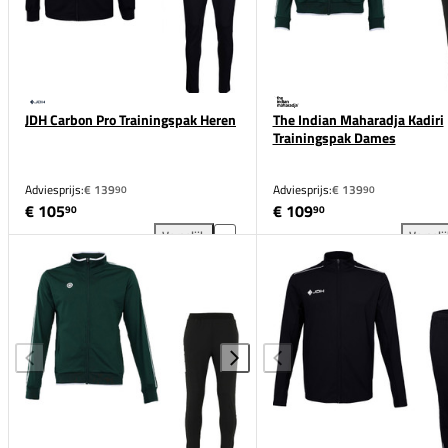
JDH Carbon Pro Trainingspak Heren
The Indian Maharadja Kadiri
Trainingspak Dames
Adviesprijs:
€ 139
Adviesprijs:
€ 139
90
90
€ 105
€ 109
90
90
Vergelijk
Vergeli
JDH Carbon Pro Trainingspak Heren toevoegen aan v
The