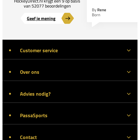
HockeyDirect.nl krijgt een 9 op basis
van 52077 beoordelingen
By
Rene
Born
Geef je mening
Customer service
Over ons
Advies nodig?
PassaSports
Contact