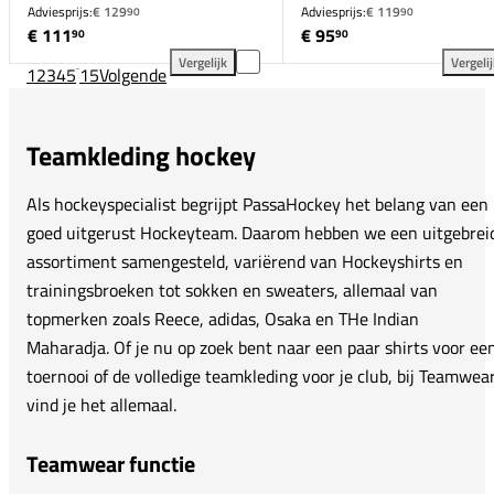
Adviesprijs:
€ 129
Adviesprijs:
€ 119
90
90
€ 111
€ 95
90
90
Vergelijk
Vergeli
1
2
3
4
5
...
15
Volgende
JDH Carbon Pro Trainingspak Junior toevoegen aan v
Osa
Teamkleding hockey
Als hockeyspecialist begrijpt PassaHockey het belang van een
goed uitgerust Hockeyteam. Daarom hebben we een uitgebrei
assortiment samengesteld, variërend van Hockeyshirts en
trainingsbroeken tot sokken en sweaters, allemaal van
topmerken zoals Reece, adidas, Osaka en THe Indian
Maharadja. Of je nu op zoek bent naar een paar shirts voor ee
toernooi of de volledige teamkleding voor je club, bij Teamwea
vind je het allemaal.
Teamwear functie