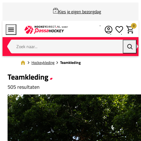
Kies je eigen bezorgdag
0
Verlanglijstj
Winkel
Zoek naar...
Zoeke
Hockeykleding
Teamkleding
Teamkleding
505 resultaten