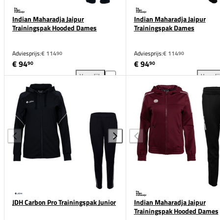
Indian Maharadja Jaipur
Indian Maharadja Jaipur
Trainingspak Hooded Dames
Trainingspak Dames
Adviesprijs:
€ 114
Adviesprijs:
€ 114
90
90
€ 94
€ 94
90
90
Vergelijk
Vergeli
Indian Maharadja Jaipur Trainingspak Hooded Dames
Ind
JDH Carbon Pro Trainingspak Junior
Indian Maharadja Jaipur
Trainingspak Hooded Dames