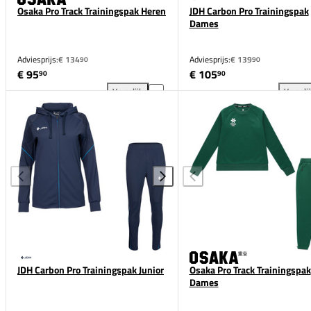
Osaka Pro Track Trainingspak Heren
JDH Carbon Pro Trainingspak
Dames
Adviesprijs:
€ 134
Adviesprijs:
€ 139
90
90
€ 95
€ 105
90
90
Vergelijk
Vergeli
Osaka Pro Track Trainingspak Heren toevoegen aan 
JDH
JDH Carbon Pro Trainingspak Junior
Osaka Pro Track Trainingspak
Dames