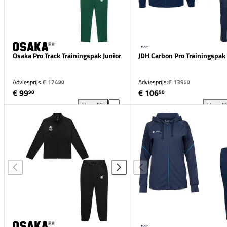
Osaka Pro Track Trainingspak Junior
JDH Carbon Pro Trainingspak
Adviesprijs:
€ 124
Adviesprijs:
€ 139
90
90
€ 99
€ 106
90
90
Vergelijk
Vergeli
Osaka Pro Track Trainingspak Junior toevoegen aan 
JDH