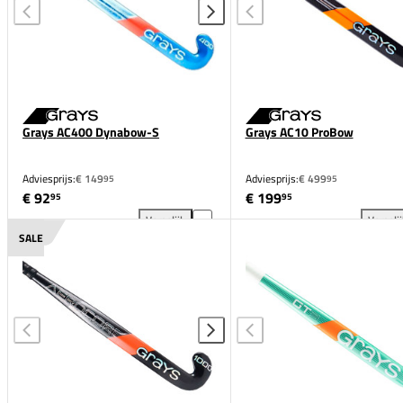
Grays AC400 Dynabow-S
Grays AC10 ProBow
Adviesprijs:
€ 149
Adviesprijs:
€ 499
95
95
€ 92
€ 199
95
95
Vergelijk
Vergeli
Grays AC400 Dynabow-S toevoegen aan vergelijkin
Gra
SALE