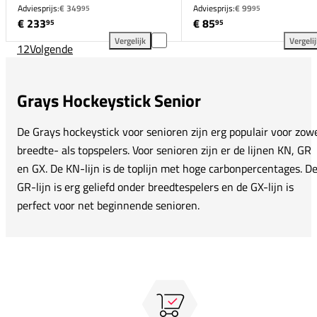
Adviesprijs:
€ 349
Adviesprijs:
€ 99
95
95
€ 233
€ 85
95
95
Vergelijk
Vergeli
1
2
Volgende
Grays AC900 Probow-S toevoegen aan vergelijking
Gra
Grays Hockeystick Senior
De Grays hockeystick voor senioren zijn erg populair voor zow
breedte- als topspelers. Voor senioren zijn er de lijnen KN, GR
en GX. De KN-lijn is de toplijn met hoge carbonpercentages. D
GR-lijn is erg geliefd onder breedtespelers en de GX-lijn is
perfect voor net beginnende senioren.