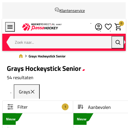
Klantenservice
0
Verlanglijstj
Winkel
Zoek naar...
Zoeke
Grays Hockeystick Senior
Grays Hockeystick Senior
54 resultaten
Grays
Filter
1
Nieuw
Nieuw