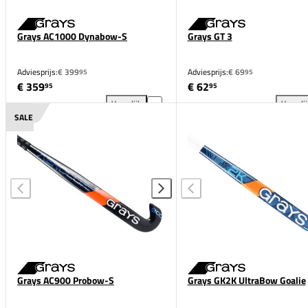
Grays AC1000 Dynabow-S
Grays GT 3
Adviesprijs:
€ 399
Adviesprijs:
€ 69
95
95
€ 359
€ 62
95
95
Vergelijk
Vergeli
Grays AC1000 Dynabow-S toevoegen aan vergelijk
Gra
SALE
Grays AC900 Probow-S
Grays GK2K UltraBow Goalie