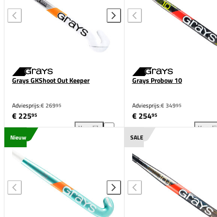
Grays GKShoot Out Keeper
Grays Probow 10
Adviesprijs:
€ 269
Adviesprijs:
€ 349
95
95
€ 225
€ 254
95
95
Vergelijk
Vergeli
Grays GKShoot Out Keeper toevoegen aan vergelijk
Gra
Nieuw
SALE