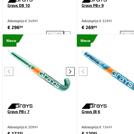
Grays DB 10
Grays PB+ 9
Adviesprijs:
€ 349
Adviesprijs:
€ 329
95
95
€ 296
€ 269
95
95
Vergelijk
Vergeli
Grays DB 10 toevoegen aan vergelijking
Gra
Nieuw
Nieuw
Grays PB+ 7
Grays JB 6
Adviesprijs:
€ 209
Adviesprijs:
€ 134
95
95
€ 171
€ 120
95
95