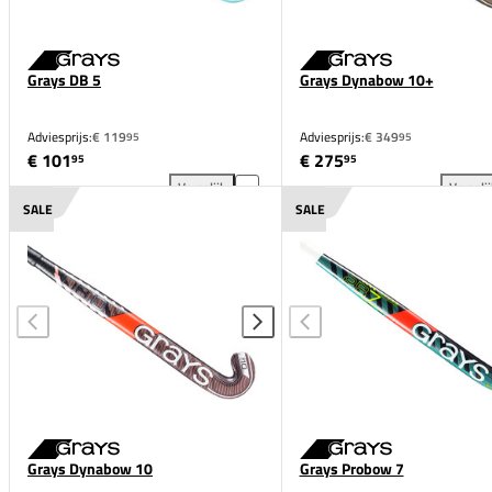
Grays DB 5
Grays Dynabow 10+
Adviesprijs:
€ 119
Adviesprijs:
€ 349
95
95
€ 101
€ 275
95
95
Vergelijk
Vergeli
Grays DB 5 toevoegen aan vergelijking
Gra
SALE
SALE
Grays Dynabow 10
Grays Probow 7