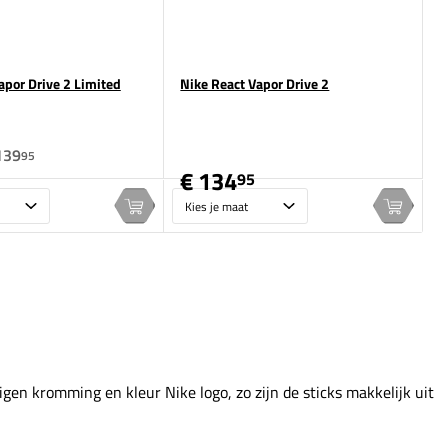
apor Drive 2 Limited
Nike React Vapor Drive 2
139
95
€ 134
95
Maat
In winkelwagen
In wink
 eigen kromming en kleur Nike logo, zo zijn de sticks makkelijk uit