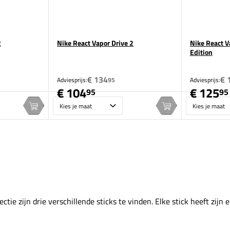
2
Nike React Vapor Drive 2
Nike React V
Edition
€ 134
€ 
Adviesprijs:
95
Adviesprijs:
€ 104
€ 125
95
95
Maat
Maat
In winkelwagen
In winkelwagen
ctie zijn drie verschillende sticks te vinden. Elke stick heeft zijn