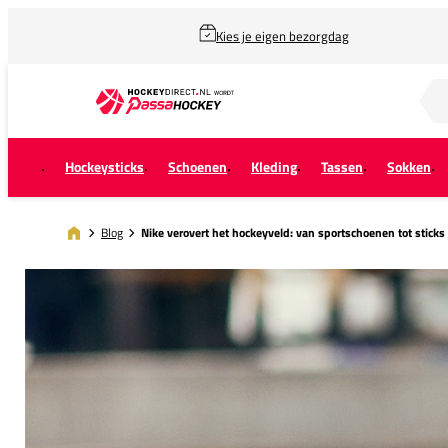
Kies je eigen bezorgdag
Zoek naar...
Hockeysticks
Schoenen
Kleding
Tassen
Sokken
Blog
Nike verovert het hockeyveld: van sportschoenen tot sticks