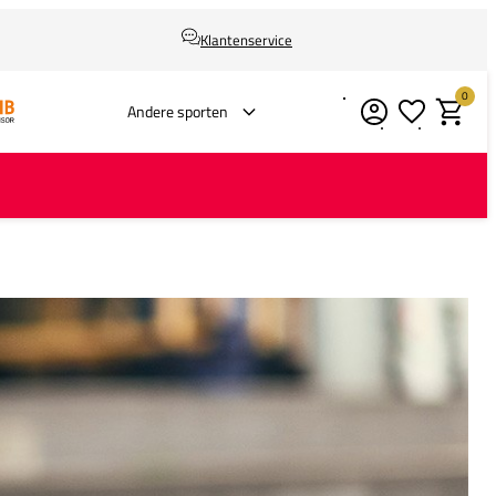
Klantenservice
0
Verlanglijstje
Winkelm
Andere sporten