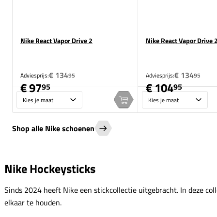
Nike React Vapor Drive 2
Nike React Vapor Drive 
€ 134
€ 134
Adviesprijs:
95
Adviesprijs:
95
€ 97
€ 104
95
95
Maat
Maat
In winkelwagen
Shop alle Nike schoenen
Nike Hockeysticks
Sinds 2024 heeft Nike een stickcollectie uitgebracht. In deze colle
elkaar te houden.