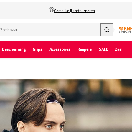
Gemakkelijk retourneren
Zoeken
Bescherming
Grips
Accessoires
Keepers
SALE
Zaal