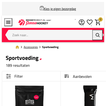
Kies je eigen bezorgdag
0
Verlanglijstj
Winkel
Zoek naar...
Zoeke
Accessoires
Sportvoeding
Sportvoeding
189 resultaten
Filter