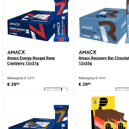
Amacx Energy Nougat Reep
Amacx Recovery Bar Chocola
Cranberry 12x37g
12x55g
Adviesprijs:
€ 32
Adviesprijs:
€ 34
95
95
€ 29
€ 29
95
95
Vergelijk
Vergeli
Amacx Energy Nougat Reep Cranberry 12x37g toevo
Ama