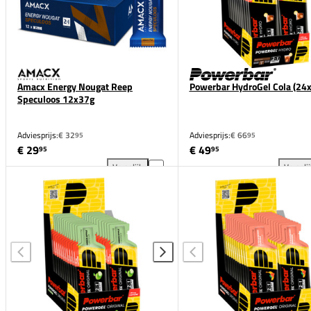
Amacx Energy Nougat Reep
Powerbar HydroGel Cola (24
Speculoos 12x37g
Adviesprijs:
€ 32
Adviesprijs:
€ 66
95
95
€ 29
€ 49
95
95
Vergelijk
Vergeli
Amacx Energy Nougat Reep Speculoos 12x37g toevo
Pow