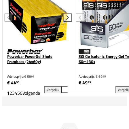
Powerbar PowerGel Shots
SiS Go Isotonic Energy Gel Tr
Framboos (24x60g)
60ml 30x
Adviesprijs:
€ 59
Adviesprijs:
€ 69
95
95
€ 44
€ 49
95
95
Vergelijk
Vergeli
1
2
3
4
5
6
Volgende
Powerbar PowerGel Shots Framboos (24x60g) toevoe
SiS