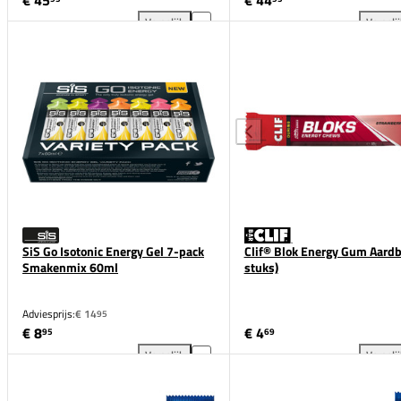
Vergelijk
Vergeli
Maurten Gel 160 (12 Gels) toevoegen aan vergelijki
Mau
SiS Go Isotonic Energy Gel 7-pack
Clif® Blok Energy Gum Aardb
Smakenmix 60ml
stuks)
Adviesprijs:
€ 14
95
€ 8
€ 4
95
69
Vergelijk
Vergeli
SiS Go Isotonic Energy Gel 7-pack Smakenmix 60ml
Cli