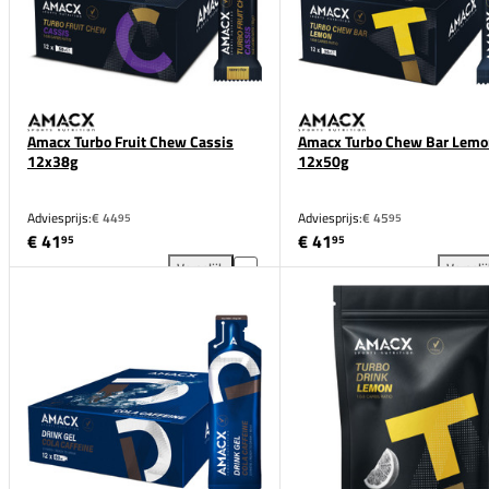
Amacx Turbo Fruit Chew Cassis
Amacx Turbo Chew Bar Lemo
12x38g
12x50g
Adviesprijs:
€ 44
Adviesprijs:
€ 45
95
95
€ 41
€ 41
95
95
Vergelijk
Vergeli
Amacx Turbo Fruit Chew Cassis 12x38g toevoegen a
Ama