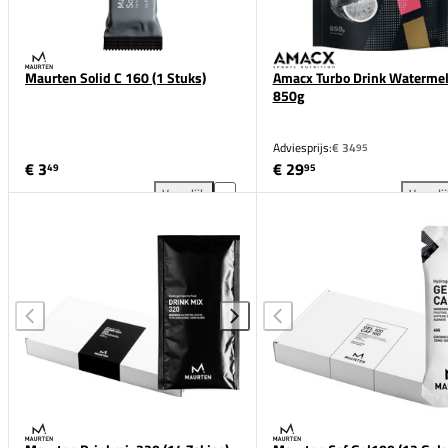
Maurten Solid C 160 (1 Stuks)
Amacx Turbo Drink Waterme
850g
Adviesprijs:
€ 34
95
€ 3
€ 29
49
95
Vergelijk
Vergeli
Maurten Solid C 160 (1 Stuks) toevoegen aan vergel
Ama