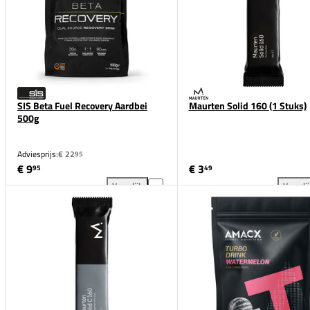
SIS Beta Fuel Recovery Aardbei
Maurten Solid 160 (1 Stuks)
500g
Adviesprijs:
€ 22
95
€ 9
€ 3
95
49
Vergelijk
Vergeli
SIS Beta Fuel Recovery Aardbei 500g toevoegen aan
Mau