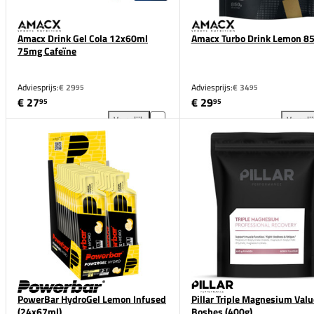
Amacx Drink Gel Cola 12x60ml
Amacx Turbo Drink Lemon 8
75mg Cafeïne
Adviesprijs:
€ 29
Adviesprijs:
€ 34
95
95
€ 27
€ 29
95
95
Vergelijk
Vergeli
Amacx Drink Gel Cola 12x60ml 75mg Cafeïne toevoe
Ama
PowerBar HydroGel Lemon Infused
Pillar Triple Magnesium Valu
(24x67ml)
Bosbes (400g)