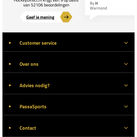
By
H
van 52106 beoordelingen
Warmond
Geef je mening
Customer service
Over ons
Advies nodig?
PassaSports
Contact