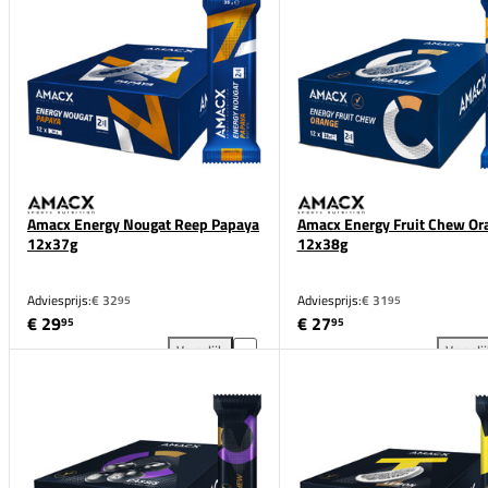
Amacx Energy Nougat Reep Papaya
Amacx Energy Fruit Chew Or
12x37g
12x38g
Adviesprijs:
€ 32
Adviesprijs:
€ 31
95
95
€ 29
€ 27
95
95
Vergelijk
Vergeli
Amacx Energy Nougat Reep Papaya 12x37g toevoege
Ama