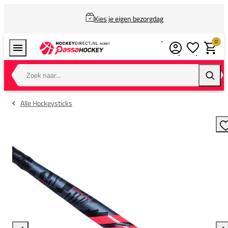
Kies je eigen bezorgdag
0
Verlanglijstj
Winkel
Zoek naar...
Zoeke
Alle Hockeysticks
T