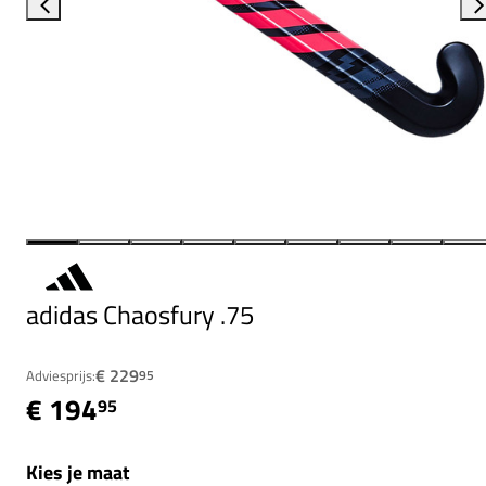
adidas Chaosfury .75
€ 229
Adviesprijs:
95
€ 194
95
Kies je maat