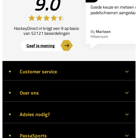
9.0
Goede keuze en meteen d
padelschoenen aangedaan
HockeyDirect.nl krijgt een 9 op basis
By
Marleen
van 52121 beoordelingen
Hilversum
Geef je mening
Customer service
Over ons
Advies nodig?
PassaSports