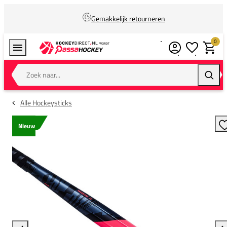
Gemakkelijk retourneren
0
Verlanglijstj
Winkel
Zoek naar...
Zoeke
Alle Hockeysticks
Nieuw
T