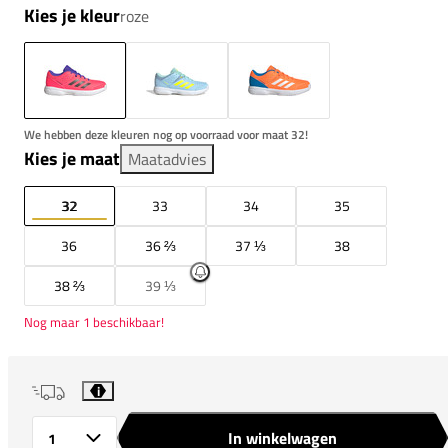
Kies je kleur
roze
We hebben deze kleuren nog op voorraad voor maat 32!
Kies je maat
Maatadvies
32
33
34
35
36
36 ⅔
37 ⅓
38
38 ⅔
39 ⅓
Nog maar 1 beschikbaar!
i
In winkelwagen
Aantal