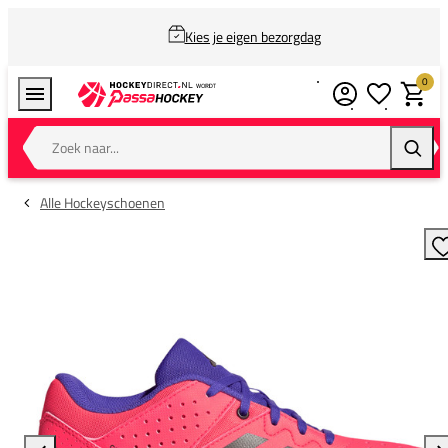
Kies je eigen bezorgdag
0
Verlanglijstj
Winkel
Zoek naar...
Zoeke
Alle Hockeyschoenen
T