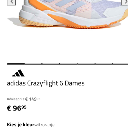
adidas Crazyflight 6 Dames
€ 149
Adviesprijs:
95
€ 96
95
Kies je kleur
wit/oranje