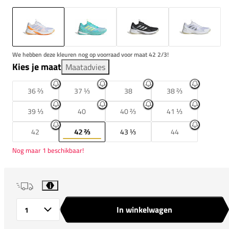
We hebben deze kleuren nog op voorraad voor maat 42 2/3!
Kies je maat
Maatadvies
36 ⅔
37 ⅓
38
38 ⅔
39 ⅓
40
40 ⅔
41 ⅓
42
42 ⅔
43 ⅓
44
Nog maar 1 beschikbaar!
i
In winkelwagen
Aantal