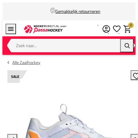
Gemakkelijk retourneren
0
Verlanglijstj
Winkel
Zoek naar...
Zoeke
Alle Zaalhockey
SALE
T