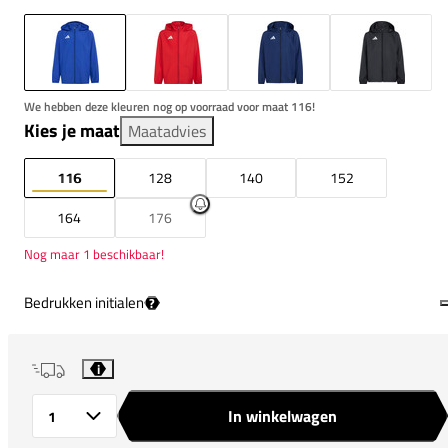
We hebben deze kleuren nog op voorraad voor maat 116!
Kies je maat
Maatadvies
116
128
140
152
164
176
Nog maar 1 beschikbaar!
Bedrukken initialen
?
i
In winkelwagen
Aantal