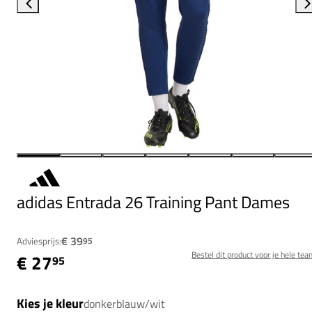
adidas Entrada 26 Training Pant Dames
€ 39
Adviesprijs:
95
Bestel dit product voor je hele tea
€ 27
95
Kies je kleur
donkerblauw/wit