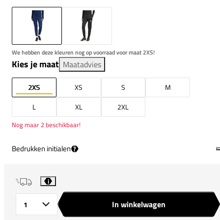
We hebben deze kleuren nog op voorraad voor maat 2XS!
Kies je maat
Maatadvies
2XS
XS
S
M
L
XL
2XL
Nog maar 2 beschikbaar!
Bedrukken initialen
?
i
In winkelwagen
Aantal