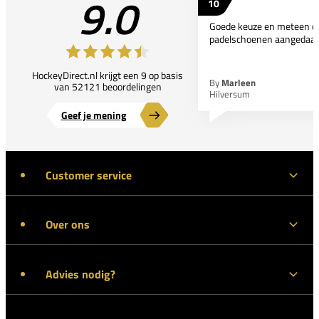
9.0
10
Goede keuze en meteen d
padelschoenen aangedaan
HockeyDirect.nl krijgt een 9 op basis
By
Marleen
van 52121 beoordelingen
Hilversum
Geef je mening
Customer service
Over ons
Advies nodig?