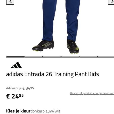
adidas Entrada 26 Training Pant Kids
€ 34
Adviesprijs:
95
Bestel dit product voor je hele tea
€ 24
95
Kies je kleur
donkerblauw/wit