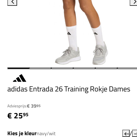
adidas Entrada 26 Training Rokje Dames
€ 39
Adviesprijs:
95
€ 25
95
/
Kies je kleur
navy/wit