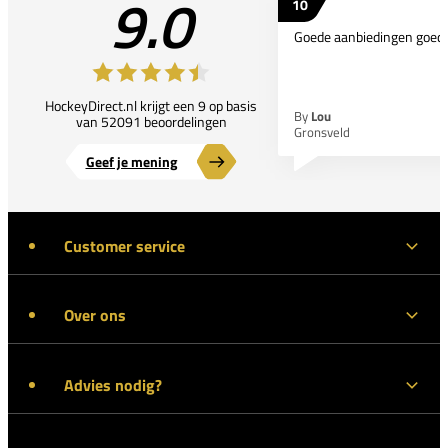
9.0
10
Goede aanbiedingen goede
HockeyDirect.nl krijgt een 9 op basis
By
Lou
van 52091 beoordelingen
Gronsveld
Geef je mening
Customer service
Over ons
Advies nodig?