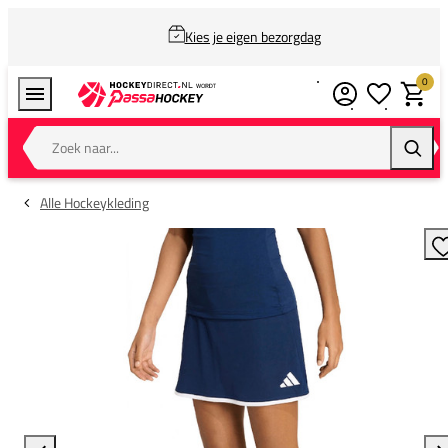
Kies je eigen bezorgdag
0
Verlanglijstj
Winkel
Zoek naar...
Zoeke
Alle Hockeykleding
T