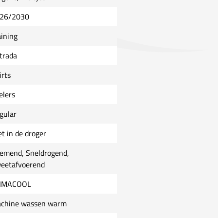
26/2030
aining
trada
irts
elers
gular
et in de droger
emend, Sneldrogend,
eetafvoerend
IMACOOL
chine wassen warm