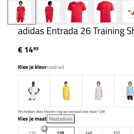
adidas Entrada 26 Training Sh
€ 14
95
Kies je kleur
rood/wit
We hebben deze kleuren nog op voorraad voor maat 128!
Kies je maat
Maatadvies
116
128
140
152