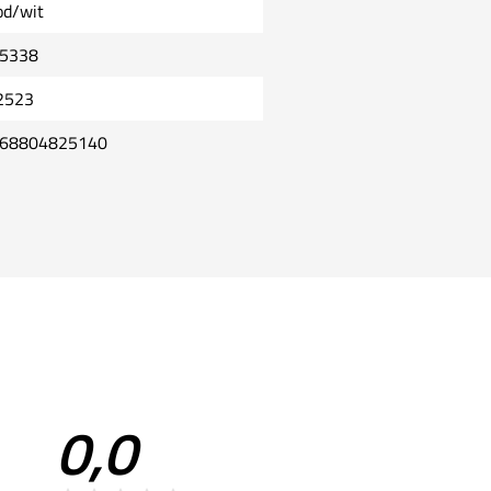
od/wit
5338
2523
68804825140
0,0