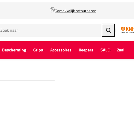
Gemakkelijk retourneren
Zoeken
Bescherming
Grips
Accessoires
Keepers
SALE
Zaal