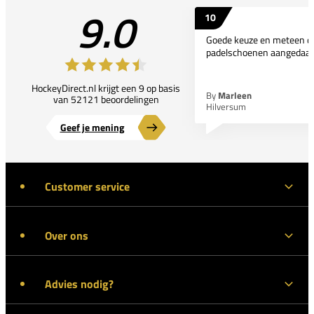
9.0
10
Goede keuze en meteen d
padelschoenen aangedaan
HockeyDirect.nl krijgt een 9 op basis
By
Marleen
van 52121 beoordelingen
Hilversum
Geef je mening
Customer service
Over ons
Advies nodig?