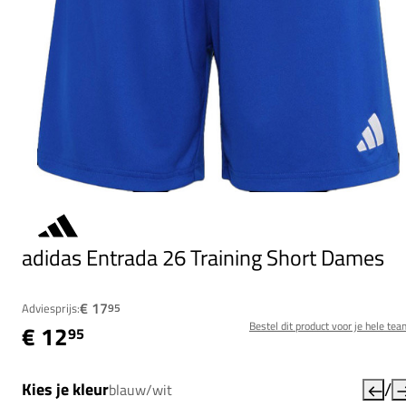
adidas Entrada 26 Training Short Dames
€ 17
Adviesprijs:
95
Bestel dit product voor je hele tea
€ 12
95
/
Kies je kleur
blauw/wit