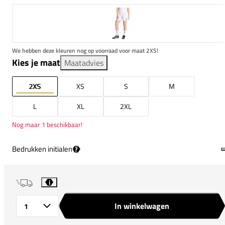
We hebben deze kleuren nog op voorraad voor maat 2XS!
Kies je maat
Maatadvies
2XS
XS
S
M
L
XL
2XL
Nog maar 1 beschikbaar!
Bedrukken initialen
?
i
In winkelwagen
Aantal