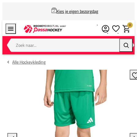
Kies je eigen bezorgdag
0
Verlanglijstj
Winkel
Zoek naar...
Zoeke
Alle Hockeykleding
T