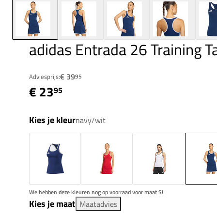
adidas Entrada 26 Training 
€ 39
Adviesprijs:
95
€ 23
95
Kies je kleur
navy/wit
We hebben deze kleuren nog op voorraad voor maat S!
Kies je maat
Maatadvies