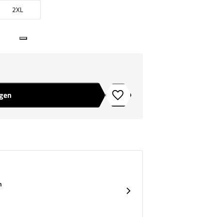
2XL
agen
Toevoegen aan verlanglijstje
n