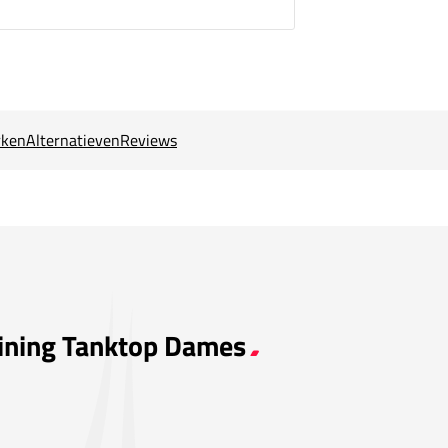
ken
Alternatieven
Reviews
aining Tanktop Dames