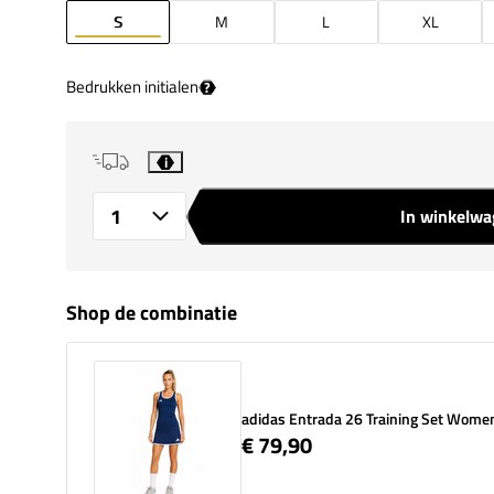
S
M
L
XL
Bedrukken initialen
?
i
In winkelw
Aantal
Shop de combinatie
adidas Entrada 26 Training Set Wome
€ 79,90