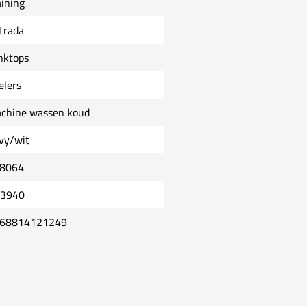
aining
trada
nktops
elers
chine wassen koud
vy/wit
8064
3940
68814121249