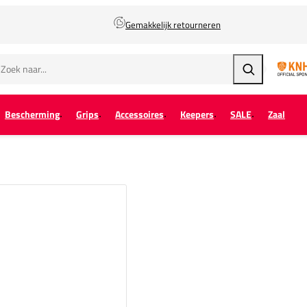
Gemakkelijk retourneren
Zoeken
Bescherming
Grips
Accessoires
Keepers
SALE
Zaal