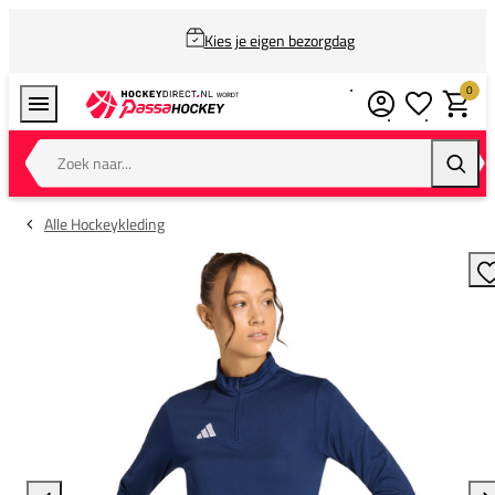
Kies je eigen bezorgdag
0
Verlanglijstj
Winkel
Zoek naar...
Zoeke
Alle Hockeykleding
T