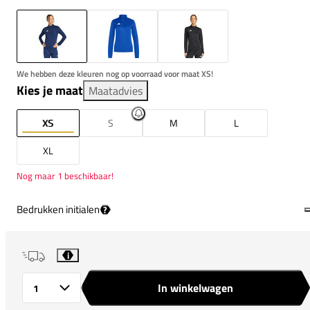
We hebben deze kleuren nog op voorraad voor maat XS!
Kies je maat
Maatadvies
XS
S
M
L
XL
Nog maar 1 beschikbaar!
Bedrukken initialen
?
i
In winkelwagen
Aantal