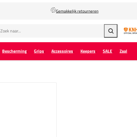
Gemakkelijk retourneren
Zoeken
Bescherming
Grips
Accessoires
Keepers
SALE
Zaal