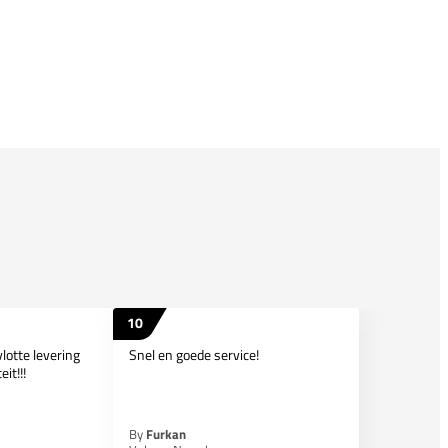
10
lotte levering
Snel en goede service!
it!!!
By
Furkan