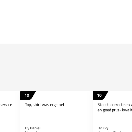
10
10
service
Top, shirt was erg snel
Steeds correcte en v
en goed prijs- kwalite
By
Daniel
By
Evy