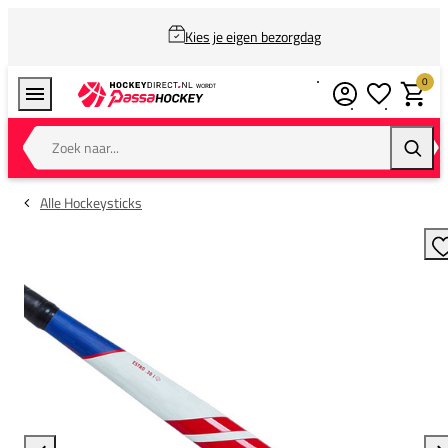
Kies je eigen bezorgdag
0
Verlanglijstj
Winkel
Zoek naar...
Zoeke
Alle Hockeysticks
T