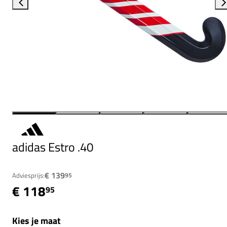
adidas Estro .40
€ 139
Adviesprijs:
95
€ 118
95
Kies je maat