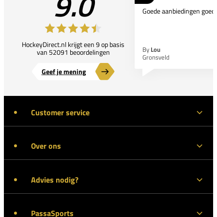
9.0
Goede aanbiedingen goede
HockeyDirect.nl krijgt een 9 op basis
By
Lou
van 52091 beoordelingen
Gronsveld
Geef je mening
Customer service
Over ons
Advies nodig?
PassaSports