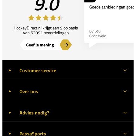
9.0
Goede aanbiedingen goede
HockeyDirect.nl krijgt een 9 op basis
By
Lou
van 52091 beoordelingen
Gronsveld
Geef je mening
Customer service
Over ons
Advies nodig?
PassaSports