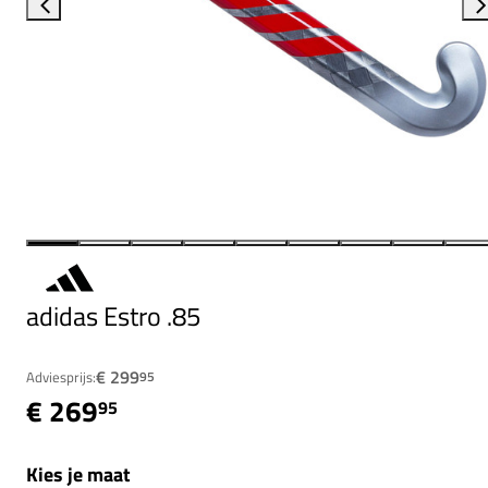
adidas Estro .85
€ 299
Adviesprijs:
95
€ 269
95
Kies je maat