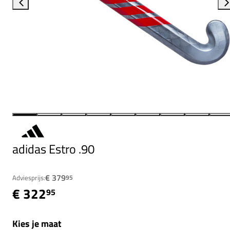
adidas Estro .90
€ 379
Adviesprijs:
95
€ 322
95
Kies je maat