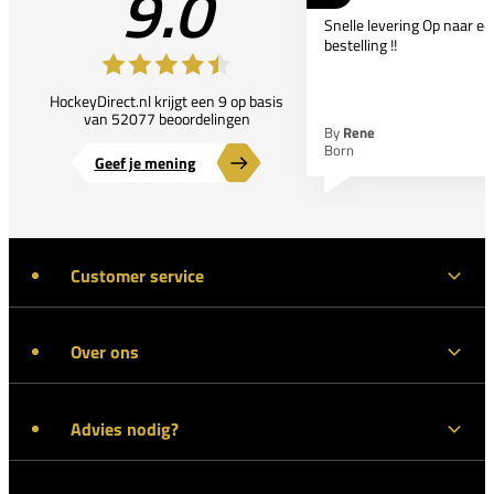
9.0
Snelle levering Op naar e
bestelling !!
HockeyDirect.nl krijgt een 9 op basis
van 52077 beoordelingen
By
Rene
Born
Geef je mening
Customer service
Over ons
Advies nodig?