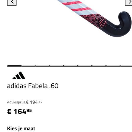
adidas Fabela .60
€ 194
Adviesprijs:
95
€ 164
95
Kies je maat