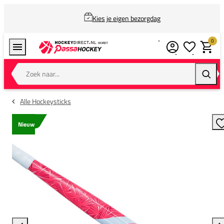
Kies je eigen bezorgdag
0
Verlanglijstj
Winkel
Zoek naar...
Zoeke
Alle Hockeysticks
Nieuw
T