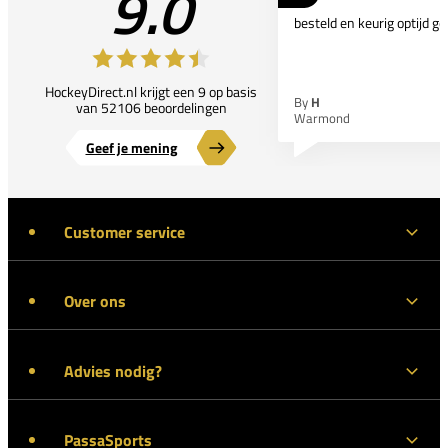
9.0
besteld en keurig optijd ge
HockeyDirect.nl krijgt een 9 op basis
By
H
van 52106 beoordelingen
Warmond
Geef je mening
Customer service
Over ons
Advies nodig?
PassaSports