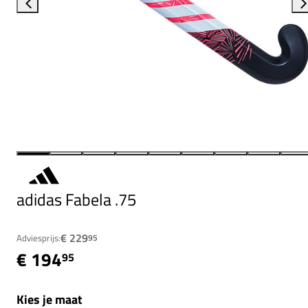
adidas Fabela .75
€ 229
Adviesprijs:
95
€ 194
95
Kies je maat