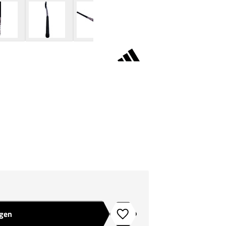
agen
Toevoegen aan verlanglijstje