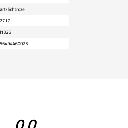
art/lichtroze
2717
1326
56494460023
0,0