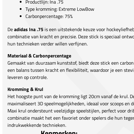
Productlijn: Ina .75
Type kromming: Extreme LowBow
Carbonpercentage: 75%
De
adidas Ina .75
is een uitstekende keuze voor hockeyliefheb
combinatie van kracht en precisie. Deze stick is speciaal ontw
hun technieken verder willen verfijnen.
Materiaal & Carbonpercentage
Gemaakt van duurzaam kunststof, biedt deze stick een carbon
een balans tussen kracht en flexibiliteit, waardoor je een stev
leveren op controle.
Kromming & Krul
Het hoogste punt van de kromming ligt 20cm vanaf de krul.
maximaliseert 3D speelmogelijkheden, ideaal voor scoops en dra
Maxi krul ondersteunt veelzijdige speelstijlen, perfect voor dr
combinatie maakt het een favoriet onder spelers die hun teg
indrukwekkende technieken.
Kenmerken: