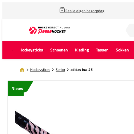
Kies je eigen bezorgdag
Zoek naar...
Hockeysticks
Schoenen
Kleding
Tassen
Sokken
Hockeysticks
Senior
adidas Ina .75
Nieuw