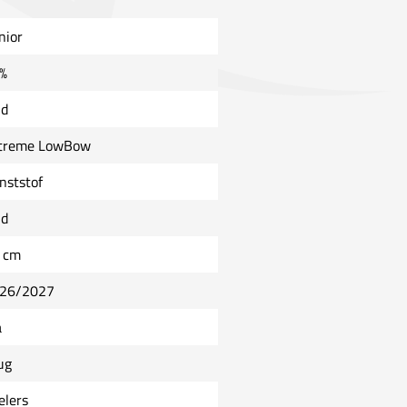
nior
%
ld
treme LowBow
nststof
ld
 cm
26/2027
a
ug
elers