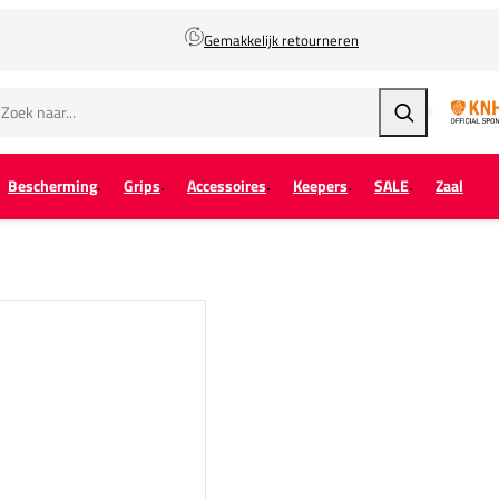
Gemakkelijk retourneren
Zoeken
Bescherming
Grips
Accessoires
Keepers
SALE
Zaal