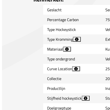
Geslacht
Se
Percentage Carbon
75
Type Hockeystick
Ve
Type Kromming
Ex
i
Materiaal
Ku
i
Type ondergrond
Ve
Curve Location
25
i
Collectie
20
Productlijn
In
Stijfheid hockeystick
St
i
Doelgroeptype
Sp