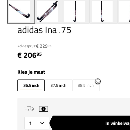
adidas Ina .75
€ 229
Adviesprijs:
95
€ 206
95
Kies je maat
36.5 inch
37.5 inch
38.5 inch
i
In winkelw
Aantal