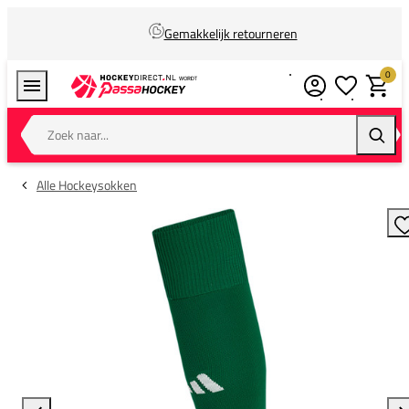
Gemakkelijk retourneren
0
Verlanglijstj
Winkel
Zoek naar...
Zoeke
Alle Hockeysokken
T