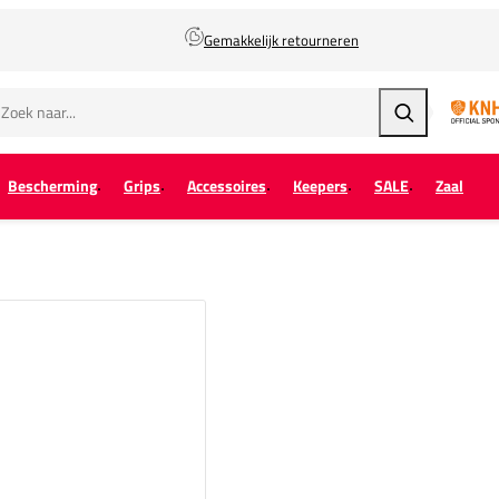
Gemakkelijk retourneren
Zoeken
Bescherming
Grips
Accessoires
Keepers
SALE
Zaal