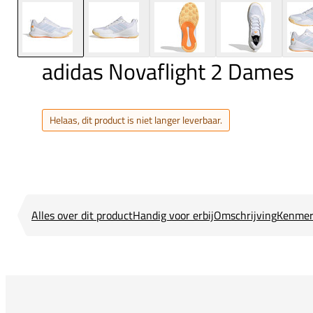
adidas Novaflight 2 Dames
Helaas, dit product is niet langer leverbaar.
Alles over dit product
Handig voor erbij
Omschrijving
Kenmer