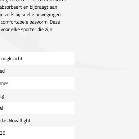
bsorbeert en bijdraagt aan
je zelfs bij snelle bewegingen
n comfortabele pasvorm. Deze
or elke sporter die zijn
rongkracht
ed
mes
ag
al
idas Novaflight
26