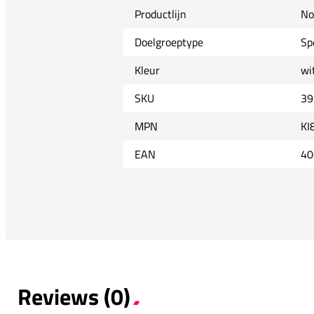
Productlijn
No
Doelgroeptype
Sp
Kleur
wi
SKU
39
MPN
KI
EAN
40
Reviews (0)