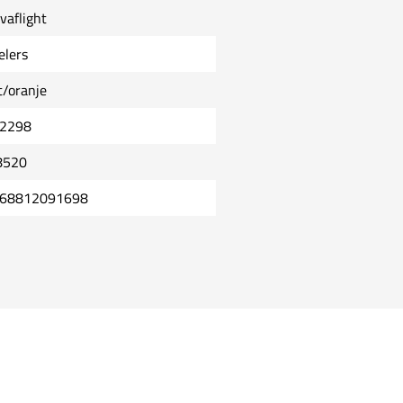
vaflight
elers
t/oranje
2298
8520
68812091698