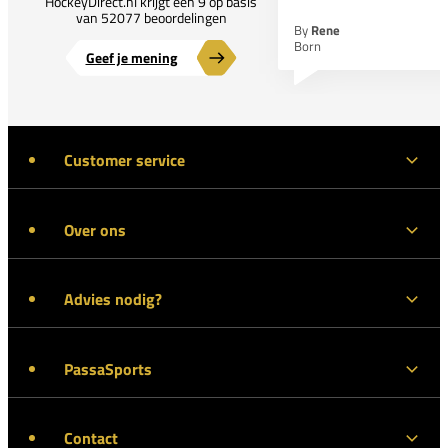
HockeyDirect.nl krijgt een 9 op basis
van 52077 beoordelingen
By
Rene
Born
Geef je mening
Customer service
Over ons
Advies nodig?
PassaSports
Contact