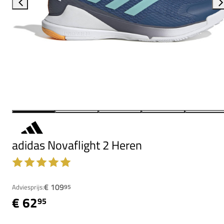
adidas Novaflight 2 Heren
€ 109
Adviesprijs:
95
€ 62
95