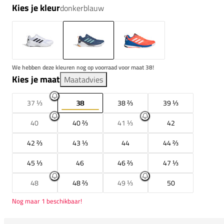
Kies je kleur
donkerblauw
We hebben deze kleuren nog op voorraad voor maat 38!
Kies je maat
Maatadvies
37 ⅓
38
38 ⅔
39 ⅓
40
40 ⅔
41 ⅓
42
42 ⅔
43 ⅓
44
44 ⅔
45 ⅓
46
46 ⅔
47 ⅓
48
48 ⅔
49 ⅓
50
Nog maar 1 beschikbaar!